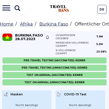
DE
menu
Home
Afrika
Burkina Faso
Öffentlicher Ort
BURKINA FASO
GESAMTDOSEN
7.9M
28.07.2023
GEGEBEN
MENSCHEN VOLLSTÄNDIG
5.2M
GEIMPFT
% VOLLSTÄNDIG
23.08%
GEIMPFT
PRE-TRAVEL TESTING (VACCINATED): KEINER
PRE-TRAVEL TESTING (UNVACCINATED): KEINER
TEST ON ARRIVAL (VACCINATED): KEINER
TEST ON ARRIVAL (UNVACCINATED): KEINER
Masken
COVID-19 Test
Nicht benötigt
Nicht benötigt