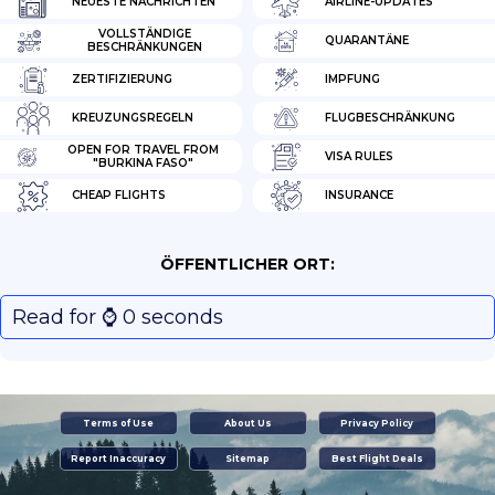
NEUESTE NACHRICHTEN
AIRLINE-UPDATES
VOLLSTÄNDIGE
QUARANTÄNE
BESCHRÄNKUNGEN
ZERTIFIZIERUNG
IMPFUNG
KREUZUNGSREGELN
FLUGBESCHRÄNKUNG
OPEN FOR TRAVEL FROM
VISA RULES
"BURKINA FASO"
CHEAP FLIGHTS
INSURANCE
ÖFFENTLICHER ORT:
Read for ⌚️ 0 seconds
Terms of Use
About Us
Privacy Policy
Report Inaccuracy
Sitemap
Best Flight Deals