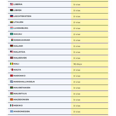
LIBERIA
E-visa
LIBYEN
E-visa
LIECHTENSTEIN
E-visa
LITAUEN
E-visa
LUXEMBURG
E-visa
MACAU
E-visa
MADAGASKAR
E-visa
MALAWI
E-visa
MALAYSIA
E-visa
MALEDIVEN
E-visa
MALI
90 days
MALTA
E-visa
MAROKKO
E-visa
MARSHALLINSELN
E-visa
MAURETANIEN
E-visa
MAURITIUS
E-visa
MAZEDONIEN
E-visa
MEXIKO
E-visa
MIKRONESIEN
E-visa