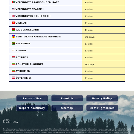
VEREINIGTE ARABISCHE EMIRATE
E-visa
VEREINIGTE STAATEN
E-visa
VEREINIGTES KÖNIGREICH
E-visa
VIETNAM
E-visa
WEISSRUSSLAND
E-visa
ZENTRALAFRIKANISCHE REPUBLIK
90 days
ZIMBABWE
E-visa
ZYPERN
E-visa
ÄGYPTEN
E-visa
ÄQUATORIALGUINEA
90 days
ÄTHIOPIEN
E-visa
ÖSTERREICH
E-visa
Terms of Use
About Us
Privacy Policy
Report Inaccuracy
Sitemap
Best Flight Deals
2022 ©
Travelbans.Org
Travelbans.org provides access to measures and global travel restrictions taken by governments. Our information includes country travel restrictions, flight
restrictions, the requirement of COVID- 19 certificates, quarantine measures and vaccination. As much as possible, we provide a link to the resource on
the respective website. Although we do our best to keep the information updated as it is reported. The information shown is for guidance only since