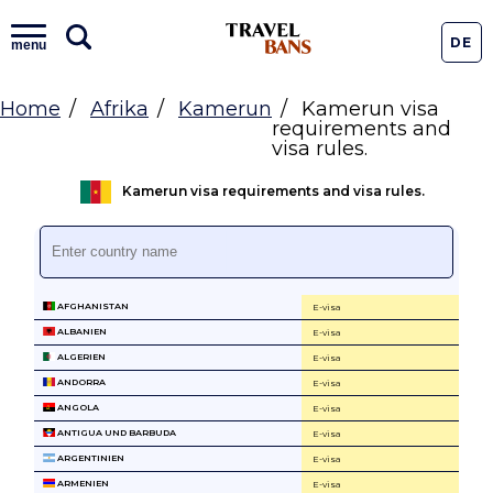
DE
menu
Home
Afrika
Kamerun
Kamerun visa
requirements and
visa rules.
Kamerun visa requirements and visa rules.
AFGHANISTAN
E-visa
ALBANIEN
E-visa
ALGERIEN
E-visa
ANDORRA
E-visa
ANGOLA
E-visa
ANTIGUA UND BARBUDA
E-visa
ARGENTINIEN
E-visa
ARMENIEN
E-visa