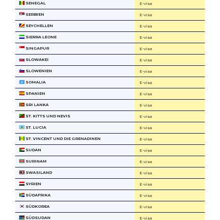
SENEGAL
E-visa
SERBIEN
E-visa
SEYCHELLEN
E-visa
SIERRA LEONE
E-visa
SINGAPUR
E-visa
SLOWAKEI
E-visa
SLOWENIEN
E-visa
SOMALIA
E-visa
SPANIEN
E-visa
SRI LANKA
E-visa
ST. KITTS UND NEVIS
E-visa
ST. LUCIA
E-visa
ST. VINCENT UND DIE GRENADINEN
E-visa
SUDAN
E-visa
SURINAM
E-visa
SWASILAND
E-visa
SYRIEN
E-visa
SÜDAFRIKA
E-visa
SÜDKOREA
E-visa
SÜDSUDAN
E-visa