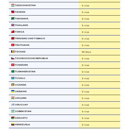
TADSCHIKISTAN
E-visa
TAIWAN
E-visa
TANSANIA
E-visa
THAILAND
E-visa
TONGA
E-visa
TRINIDAD UND TOBAGO
E-visa
TRUTHAHN
E-visa
TSCHAD
90 days
TSCHECHISCHE REPUBLIK
E-visa
TUNESIEN
E-visa
TURKMENISTAN
E-visa
TUVALU
E-visa
UGANDA
E-visa
UKRAINE
E-visa
UNGARN
E-visa
URUGUAY
E-visa
USBEKISTAN
E-visa
VANUATU
E-visa
VENEZUELA
E-visa