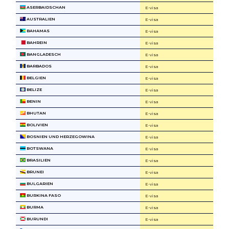
ASERBAIDSCHAN
E-visa
AUSTRALIEN
E-visa
BAHAMAS
E-visa
BAHREIN
E-visa
BANGLADESCH
E-visa
BARBADOS
E-visa
BELGIEN
E-visa
BELIZE
E-visa
BENIN
E-visa
BHUTAN
E-visa
BOLIVIEN
E-visa
BOSNIEN UND HERZEGOWINA
E-visa
BOTSWANA
E-visa
BRASILIEN
E-visa
BRUNEI
E-visa
BULGARIEN
E-visa
BURKINA FASO
E-visa
BURMA
E-visa
BURUNDI
E-visa