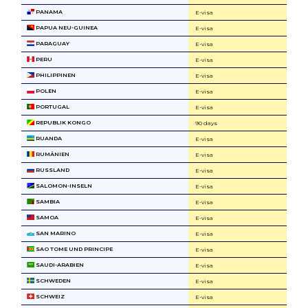
PANAMA
E-visa
PAPUA NEU-GUINEA
E-visa
PARAGUAY
E-visa
PERU
E-visa
PHILIPPINEN
E-visa
POLEN
E-visa
PORTUGAL
E-visa
REPUBLIK KONGO
90 days
RUANDA
E-visa
RUMÄNIEN
E-visa
RUSSLAND
E-visa
SALOMON-INSELN
E-visa
SAMBIA
E-visa
SAMOA
E-visa
SAN MARINO
E-visa
SAO TOME UND PRINCIPE
E-visa
SAUDI-ARABIEN
E-visa
SCHWEDEN
E-visa
SCHWEIZ
E-visa