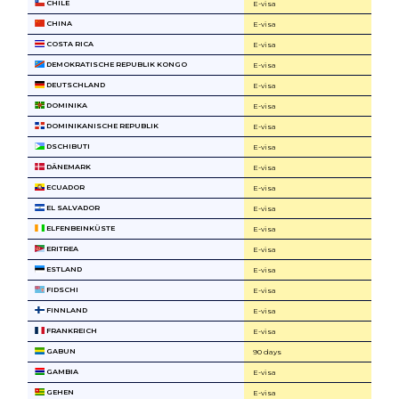
CHILE
E-visa
CHINA
E-visa
COSTA RICA
E-visa
DEMOKRATISCHE REPUBLIK KONGO
E-visa
DEUTSCHLAND
E-visa
DOMINIKA
E-visa
DOMINIKANISCHE REPUBLIK
E-visa
DSCHIBUTI
E-visa
DÄNEMARK
E-visa
ECUADOR
E-visa
EL SALVADOR
E-visa
ELFENBEINKÜSTE
E-visa
ERITREA
E-visa
ESTLAND
E-visa
FIDSCHI
E-visa
FINNLAND
E-visa
FRANKREICH
E-visa
GABUN
90 days
GAMBIA
E-visa
GEHEN
E-visa