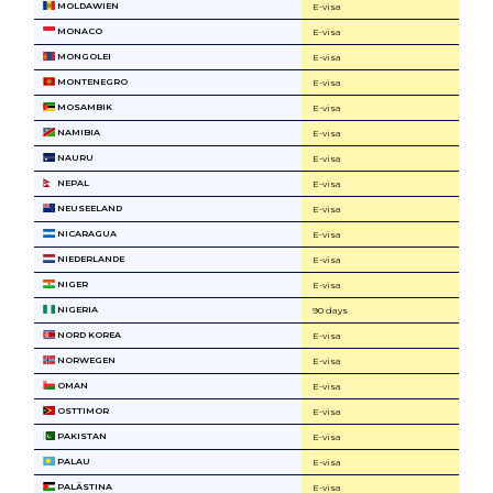
MOLDAWIEN
E-visa
MONACO
E-visa
MONGOLEI
E-visa
MONTENEGRO
E-visa
MOSAMBIK
E-visa
NAMIBIA
E-visa
NAURU
E-visa
NEPAL
E-visa
NEUSEELAND
E-visa
NICARAGUA
E-visa
NIEDERLANDE
E-visa
NIGER
E-visa
NIGERIA
90 days
NORD KOREA
E-visa
NORWEGEN
E-visa
OMAN
E-visa
OSTTIMOR
E-visa
PAKISTAN
E-visa
PALAU
E-visa
PALÄSTINA
E-visa