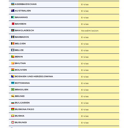
ASERBAIDSCHAN
E-visa
AUSTRALIEN
E-visa
BAHAMAS
E-visa
BAHREIN
E-visa
BANGLADESCH
No admission
BARBADOS
E-visa
BELGIEN
E-visa
BELIZE
E-visa
BENIN
E-visa
BHUTAN
E-visa
BOLIVIEN
E-visa
BOSNIEN UND HERZEGOWINA
E-visa
BOTSWANA
E-visa
BRASILIEN
E-visa
BRUNEI
E-visa
BULGARIEN
E-visa
BURKINA FASO
E-visa
BURMA
E-visa
BURUNDI
E-visa