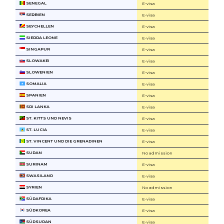
SENEGAL
E-visa
SERBIEN
E-visa
SEYCHELLEN
E-visa
SIERRA LEONE
E-visa
SINGAPUR
E-visa
SLOWAKEI
E-visa
SLOWENIEN
E-visa
SOMALIA
E-visa
SPANIEN
E-visa
SRI LANKA
E-visa
ST. KITTS UND NEVIS
E-visa
ST. LUCIA
E-visa
ST. VINCENT UND DIE GRENADINEN
E-visa
SUDAN
No admission
SURINAM
E-visa
SWASILAND
E-visa
SYRIEN
No admission
SÜDAFRIKA
E-visa
SÜDKOREA
E-visa
SÜDSUDAN
E-visa