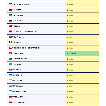
TADSCHIKISTAN
E-visa
TAIWAN
E-visa
TANSANIA
E-visa
THAILAND
E-visa
TONGA
E-visa
TRINIDAD UND TOBAGO
E-visa
TRUTHAHN
E-visa
TSCHAD
E-visa
TSCHECHISCHE REPUBLIK
E-visa
TUNESIEN
Visa free
TURKMENISTAN
E-visa
TUVALU
E-visa
UGANDA
E-visa
UKRAINE
E-visa
UNGARN
E-visa
URUGUAY
E-visa
USBEKISTAN
E-visa
VANUATU
E-visa
VENEZUELA
E-visa