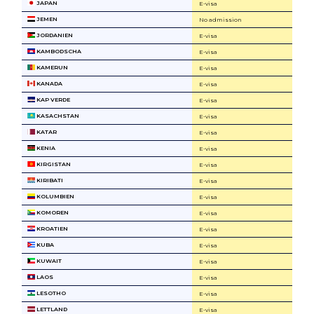
JAPAN
E-visa
JEMEN
No admission
JORDANIEN
E-visa
KAMBODSCHA
E-visa
KAMERUN
E-visa
KANADA
E-visa
KAP VERDE
E-visa
KASACHSTAN
E-visa
KATAR
E-visa
KENIA
E-visa
KIRGISTAN
E-visa
KIRIBATI
E-visa
KOLUMBIEN
E-visa
KOMOREN
E-visa
KROATIEN
E-visa
KUBA
E-visa
KUWAIT
E-visa
LAOS
E-visa
LESOTHO
E-visa
LETTLAND
E-visa