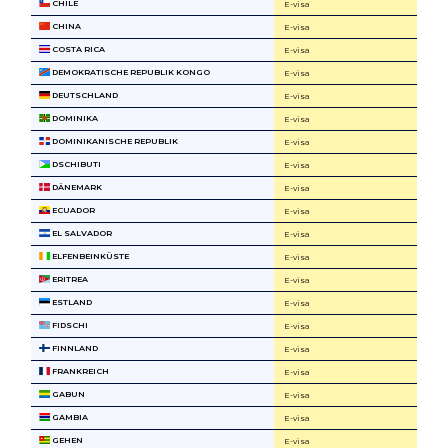
CHILE
E-visa
CHINA
E-visa
COSTA RICA
E-visa
DEMOKRATISCHE REPUBLIK KONGO
E-visa
DEUTSCHLAND
E-visa
DOMINIKA
E-visa
DOMINIKANISCHE REPUBLIK
E-visa
DSCHIBUTI
E-visa
DÄNEMARK
E-visa
ECUADOR
E-visa
EL SALVADOR
E-visa
ELFENBEINKÜSTE
E-visa
ERITREA
E-visa
ESTLAND
E-visa
FIDSCHI
E-visa
FINNLAND
E-visa
FRANKREICH
E-visa
GABUN
E-visa
GAMBIA
E-visa
GEHEN
E-visa