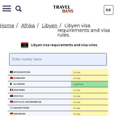
DE
menu
Home
Afrika
Libyen
Libyen visa
requirements and visa
rules.
Libyen visa requirements and visa rules.
AFGHANISTAN
E-visa
ALBANIEN
E-visa
ALGERIEN
Visa free
ANDORRA
E-visa
ANGOLA
E-visa
ANTIGUA UND BARBUDA
E-visa
ARGENTINIEN
E-visa
ARMENIEN
E-visa