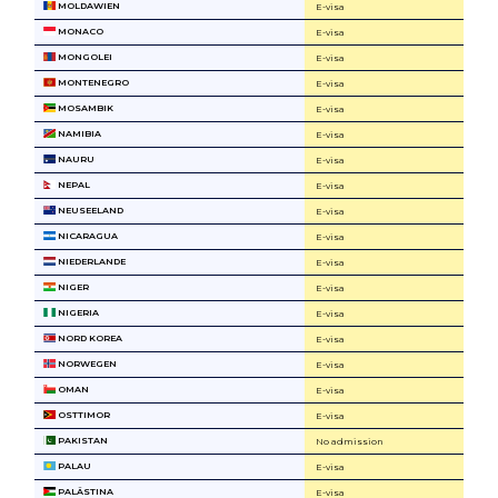
MOLDAWIEN
E-visa
MONACO
E-visa
MONGOLEI
E-visa
MONTENEGRO
E-visa
MOSAMBIK
E-visa
NAMIBIA
E-visa
NAURU
E-visa
NEPAL
E-visa
NEUSEELAND
E-visa
NICARAGUA
E-visa
NIEDERLANDE
E-visa
NIGER
E-visa
NIGERIA
E-visa
NORD KOREA
E-visa
NORWEGEN
E-visa
OMAN
E-visa
OSTTIMOR
E-visa
PAKISTAN
No admission
PALAU
E-visa
PALÄSTINA
E-visa