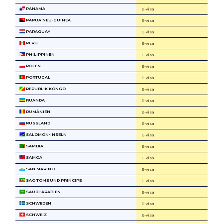
PANAMA
E-visa
PAPUA NEU-GUINEA
E-visa
PARAGUAY
E-visa
PERU
E-visa
PHILIPPINEN
E-visa
POLEN
E-visa
PORTUGAL
E-visa
REPUBLIK KONGO
E-visa
RUANDA
E-visa
RUMÄNIEN
E-visa
RUSSLAND
E-visa
SALOMON-INSELN
E-visa
SAMBIA
E-visa
SAMOA
E-visa
SAN MARINO
E-visa
SAO TOME UND PRINCIPE
E-visa
SAUDI-ARABIEN
E-visa
SCHWEDEN
E-visa
SCHWEIZ
E-visa