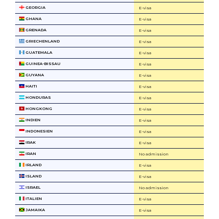
GEORGIA
E-visa
GHANA
E-visa
GRENADA
E-visa
GRIECHENLAND
E-visa
GUATEMALA
E-visa
GUINEA-BISSAU
E-visa
GUYANA
E-visa
HAITI
E-visa
HONDURAS
E-visa
HONGKONG
E-visa
INDIEN
E-visa
INDONESIEN
E-visa
IRAK
E-visa
IRAN
No admission
IRLAND
E-visa
ISLAND
E-visa
ISRAEL
No admission
ITALIEN
E-visa
JAMAIKA
E-visa