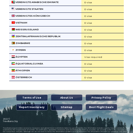
VEREINIGTE ARABISCHE EMIRATE
E-visa
VEREINIGTE STAATEN
E-visa
VEREINIGTES KÖNIGREICH
E-visa
VIETNAM
E-visa
WEISSRUSSLAND
E-visa
ZENTRALAFRIKANISCHE REPUBLIK
E-visa
ZIMBABWE
E-visa
ZYPERN
E-visa
ÄGYPTEN
Visa required
ÄQUATORIALGUINEA
E-visa
ÄTHIOPIEN
E-visa
ÖSTERREICH
E-visa
Terms of Use
About Us
Privacy Policy
Report Inaccuracy
Sitemap
Best Flight Deals
2022 ©
Travelbans.Org
Travelbans.org provides access to measures and global travel restrictions taken by governments. Our information includes country travel restrictions, flight
restrictions, the requirement of COVID- 19 certificates, quarantine measures and vaccination. As much as possible, we provide a link to the resource on
the respective website. Although we do our best to keep the information updated as it is reported. The information shown is for guidance only since