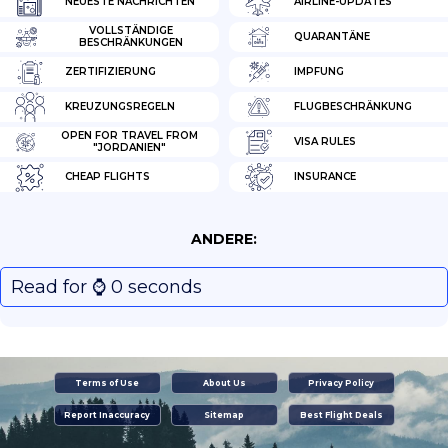
NEUESTE NACHRICHTEN
AIRLINE-UPDATES
VOLLSTÄNDIGE
QUARANTÄNE
BESCHRÄNKUNGEN
ZERTIFIZIERUNG
IMPFUNG
KREUZUNGSREGELN
FLUGBESCHRÄNKUNG
OPEN FOR TRAVEL FROM
VISA RULES
"JORDANIEN"
CHEAP FLIGHTS
INSURANCE
ANDERE:
Read for ⌚️ 0 seconds
Terms of Use
About Us
Privacy Policy
Report Inaccuracy
Sitemap
Best Flight Deals