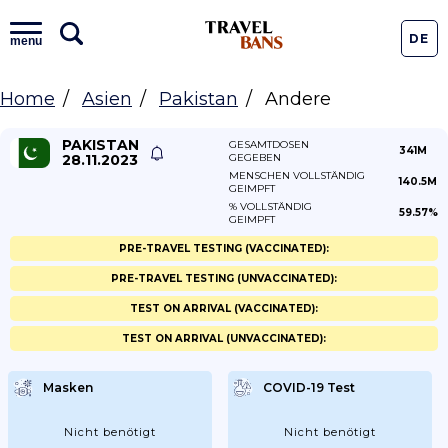
DE
menu
Home
Asien
Pakistan
Andere
PAKISTAN
GESAMTDOSEN
341M
28.11.2023
GEGEBEN
MENSCHEN VOLLSTÄNDIG
140.5M
GEIMPFT
% VOLLSTÄNDIG
59.57%
GEIMPFT
PRE-TRAVEL TESTING (VACCINATED):
PRE-TRAVEL TESTING (UNVACCINATED):
TEST ON ARRIVAL (VACCINATED):
TEST ON ARRIVAL (UNVACCINATED):
Masken
COVID-19 Test
Nicht benötigt
Nicht benötigt