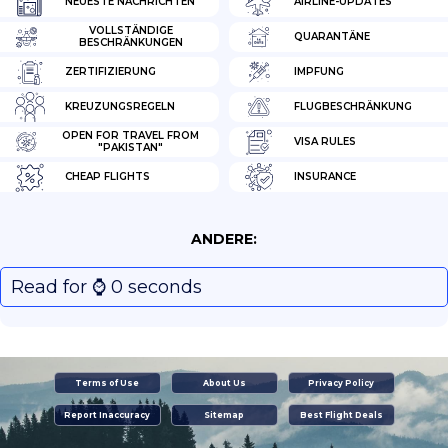
NEUESTE NACHRICHTEN
AIRLINE-UPDATES
VOLLSTÄNDIGE
QUARANTÄNE
BESCHRÄNKUNGEN
ZERTIFIZIERUNG
IMPFUNG
KREUZUNGSREGELN
FLUGBESCHRÄNKUNG
OPEN FOR TRAVEL FROM
VISA RULES
"PAKISTAN"
CHEAP FLIGHTS
INSURANCE
ANDERE:
Read for ⌚️ 0 seconds
Terms of Use
About Us
Privacy Policy
Report Inaccuracy
Sitemap
Best Flight Deals