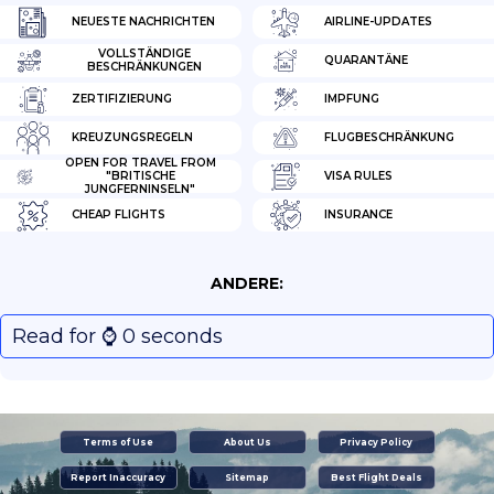
NEUESTE NACHRICHTEN
AIRLINE-UPDATES
VOLLSTÄNDIGE
QUARANTÄNE
BESCHRÄNKUNGEN
ZERTIFIZIERUNG
IMPFUNG
KREUZUNGSREGELN
FLUGBESCHRÄNKUNG
OPEN FOR TRAVEL FROM
"BRITISCHE
VISA RULES
JUNGFERNINSELN"
CHEAP FLIGHTS
INSURANCE
ANDERE:
Read for ⌚️ 0 seconds
Terms of Use
About Us
Privacy Policy
Report Inaccuracy
Sitemap
Best Flight Deals