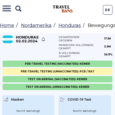
DE
menu
Home
Nordamerika
Honduras
Bewegungs
HONDURAS
GESAMTDOSEN
17.1M
02.02.2024
GEGEBEN
MENSCHEN VOLLSTÄNDIG
5.9M
GEIMPFT
% VOLLSTÄNDIG
56.11%
GEIMPFT
PRE-TRAVEL TESTING (VACCINATED): KEINER
PRE-TRAVEL TESTING (UNVACCINATED): PCR / RAT
TEST ON ARRIVAL (VACCINATED): KEINER
TEST ON ARRIVAL (UNVACCINATED): KEINER
Masken
COVID-19 Test
Nicht benötigt
Nicht benötigt