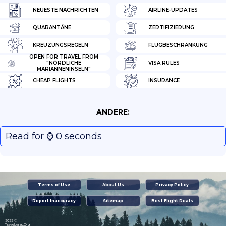
NEUESTE NACHRICHTEN
AIRLINE-UPDATES
QUARANTÄNE
ZERTIFIZIERUNG
KREUZUNGSREGELN
FLUGBESCHRÄNKUNG
OPEN FOR TRAVEL FROM
"NÖRDLICHE
VISA RULES
MARIANNENINSELN"
CHEAP FLIGHTS
INSURANCE
ANDERE:
Read for ⌚️ 0 seconds
Terms of Use
About Us
Privacy Policy
Report Inaccuracy
Sitemap
Best Flight Deals
2022 ©
Travelbans.Org