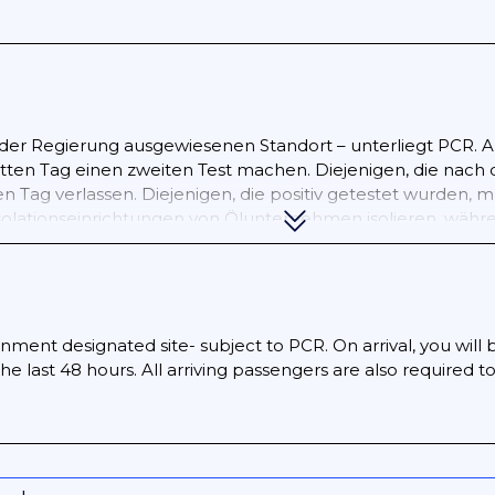
der Regierung ausgewiesenen Standort – unterliegt PCR. Al
en Tag einen zweiten Test machen. Diejenigen, die nach 
Tag verlassen. Diejenigen, die positiv getestet wurden, müs
olationseinrichtungen von Ölunternehmen isolieren, währe
ng Äquatorialguineas für die Isolation nominiert wurden, bi
ent designated site- subject to PCR. On arrival, you will b
he last 48 hours. All arriving passengers are also required 