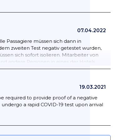
07.04.2022
le Passagiere müssen sich dann in
dem zweiten Test negativ getestet wurden,
sen sich sofort isolieren. Mitarbeiter von
nd andere Personen in eines der Hotels
s ein negativer Test vorliegt.
19.03.2021
e required to provide proof of a negative
to undergo a rapid COVID-19 test upon arrival