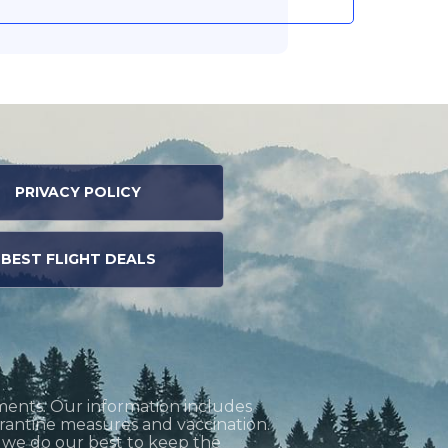
PRIVACY POLICY
BEST FLIGHT DEALS
ments. Our information includes
uarantine measures and vaccination.
h we do our best to keep the