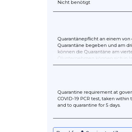
Nicht benötigt
Quarantänepflicht an einem von 
Quarantäne begeben und am dritt
können die Quarantäne am vierten 
Ölunternehmen können sich in Is
gehen müssen, die von der Regieru
Quarantine requirement at governm
COVID-19 PCR test, taken within t
and to quarantine for 5 days.