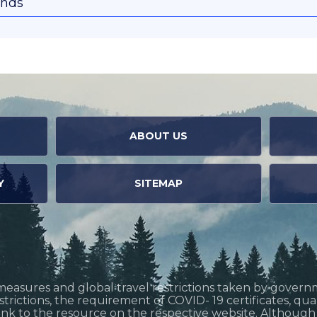
onds
ABOUT US
Y
SITEMAP
measures and global travel restrictions taken by govern
restrictions, the requirement of COVID- 19 certificates, q
link to the resource on the respective website. Althoug