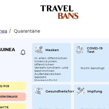
inea
Quarantäne
COVID-19
UINEA
Masken
Test
In allen öffentlichen
Innenräumen,
öffentlichen
Verkehrsmitteln und
Nicht benötigt
bestimmten
Außenbereichen
besteht
Maskenpflicht
): PCR
Gesundheitsformular
Impfung
KEIN EINLASS
 RATTE