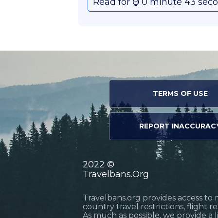
Read for ⌚️ 0 minute 43 sec
TERMS OF USE
REPORT INACCURAC
2022 ©
Travelbans.Org
Travelbans.org provides access to 
country travel restrictions, flight 
As much as possible, we provide a 