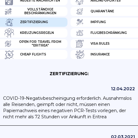
NEUESTE NACHRICHTEN
AIRLINE-UPDATES
VOLLSTÄNDIGE
QUARANTÄNE
BESCHRÄNKUNGEN
ZERTIFIZIERUNG
IMPFUNG
KREUZUNGSREGELN
FLUGBESCHRÄNKUNG
OPEN FOR TRAVEL FROM
VISA RULES
"ERITREA"
CHEAP FLIGHTS
INSURANCE
ZERTIFIZIERUNG:
12.04.2022
COVID-19-Negativbescheinigung erforderlich. Ausnahmslos
alle Reisenden, geimpft oder nicht, müssen einen
Papiernachweis eines negativen PCR-Tests vorlegen, der
nicht mehr als 72 Stunden vor Ankunft in Eritrea
durchgeführt wurde, um als Besucher in das Land
einzureisen oder durch das Land zu reisen.
02.03.2021