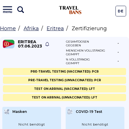
DE
menu
Home
Afrika
Eritrea
Zertifizierung
ERITREA
GESAMTDOSEN
-
07.06.2023
GEGEBEN
MENSCHEN VOLLSTÄNDIG
-
GEIMPFT
% VOLLSTÄNDIG
-
GEIMPFT
PRE-TRAVEL TESTING (VACCINATED): PCR
PRE-TRAVEL TESTING (UNVACCINATED): PCR
TEST ON ARRIVAL (VACCINATED): LFT
TEST ON ARRIVAL (UNVACCINATED): LFT
Masken
COVID-19 Test
Nicht benötigt
Nicht benötigt