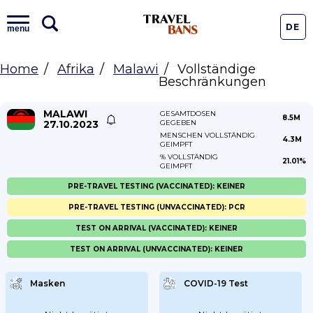
DE
menu
Home
Afrika
Malawi
Vollständige
Beschränkungen
MALAWI
GESAMTDOSEN
8.5M
27.10.2023
GEGEBEN
MENSCHEN VOLLSTÄNDIG
4.3M
GEIMPFT
% VOLLSTÄNDIG
21.01%
GEIMPFT
PRE-TRAVEL TESTING (VACCINATED): KEINER
PRE-TRAVEL TESTING (UNVACCINATED): PCR
TEST ON ARRIVAL (VACCINATED): KEINER
TEST ON ARRIVAL (UNVACCINATED): KEINER
Masken
COVID-19 Test