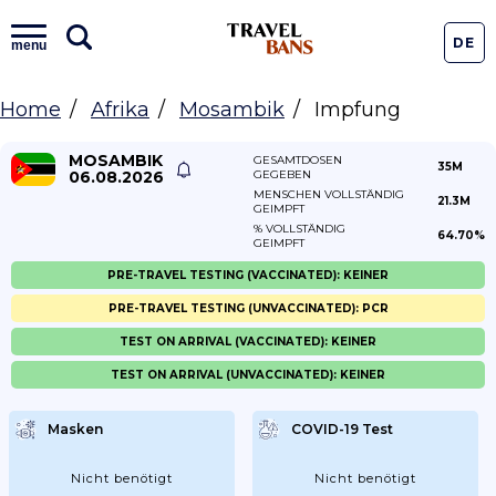
DE
menu
Home
Afrika
Mosambik
Impfung
MOSAMBIK
GESAMTDOSEN
35M
06.08.2026
GEGEBEN
MENSCHEN VOLLSTÄNDIG
21.3M
GEIMPFT
% VOLLSTÄNDIG
64.70%
GEIMPFT
PRE-TRAVEL TESTING (VACCINATED): KEINER
PRE-TRAVEL TESTING (UNVACCINATED): PCR
TEST ON ARRIVAL (VACCINATED): KEINER
TEST ON ARRIVAL (UNVACCINATED): KEINER
Masken
COVID-19 Test
Nicht benötigt
Nicht benötigt