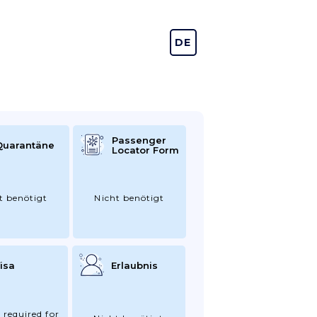
DE
EN
Passenger
Quarantäne
Locator Form
t benötigt
Nicht benötigt
isa
Erlaubnis
 required for