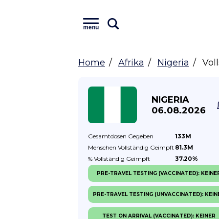
menu
Home
Afrika
Nigeria
Vol
NIGERIA
06.08.2026
Gesamtdosen
Gegeben
133M
Menschen Vollständig
Geimpft
81.3M
% Vollständig
Geimpft
37.20%
PRE-TRAVEL TESTING (VACCINATED): KEINE
PRE-TRAVEL TESTING (UNVACCINATED): KEIN
TEST ON ARRIVAL (VACCINATED): KEINER