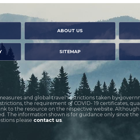
ABOUT US
Y
SITEMAP
measures and global travel restrictions taken by govern
restrictions, the requirement of COVID- 19 certificates, q
link to the resource on the respective website. Althoug
d. The information shown is for guidance only since the si
estions please
contact us
.