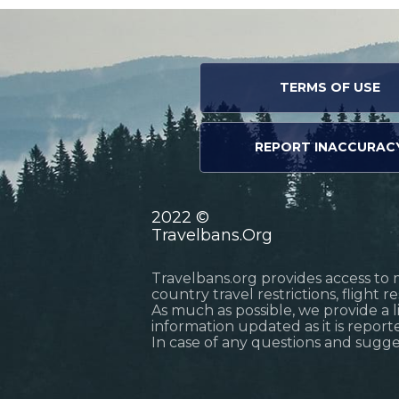
TERMS OF USE
REPORT INACCURAC
2022 ©
Travelbans.Org
Travelbans.org provides access to 
country travel restrictions, flight 
As much as possible, we provide a 
information updated as it is reporte
In case of any questions and sugg