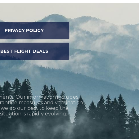
PRIVACY POLICY
BEST FLIGHT DEALS
ments. Our information includes
uarantine measures and vaccination.
h we do our best to keep the
tuation is rapidly evolving.