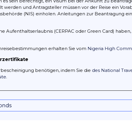
 es sein berechtigt, ein Visum bei der Ankunft zu beantrage
lt werden und Antragsteller müssen vor der Reise ein Vo
sbehörde (NIS) einholen. Anleitungen zur Beantragung ein
che Aufenthaltserlaubnis (CERPAC oder Green Card) haben, 
inreisebestimmungen erhalten Sie vom
Nigeria High Commi
zertifikate
erbescheinigung benötigen, indem Sie die
des National Tra
ite
.
conds