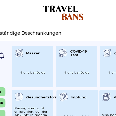
lständige Beschränkungen
COVID-19
Masken
Test
Nicht benötigt
Nicht benötigt
Nich
R
Gesundheitsformular
Impfung
V
ER
Passagieren wird
empfohlen, vor der
Ankunft in Nigeria
Visa not