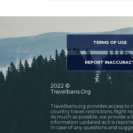
TERMS OF USE
REPORT INACCURAC
2022 ©
Travelbans.Org
Travelbans.org provides access to 
country travel restrictions, flight 
As much as possible, we provide a 
information updated as it is reporte
In case of any questions and sugg