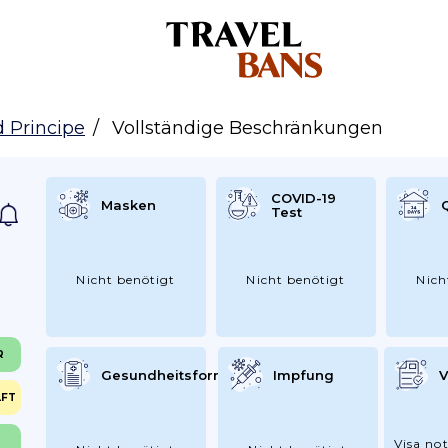
 Principe
Vollständige Beschränkungen
COVID-19
Masken
Test
Nicht benötigt
Nicht benötigt
Nich
R
Gesundheitsformular
Impfung
V
LFT
Visa not