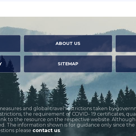
ABOUT US
Y
SITEMAP
measures and global travel restrictions taken by govern
restrictions, the requirement of COVID- 19 certificates, q
link to the resource on the respective website. Althoug
d. The information shown is for guidance only since the si
estions please
contact us
.