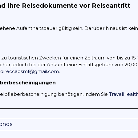
nd Ihre Reisedokumente vor Reiseantritt
esehene Aufenthaltsdauer gültig sein. Darüber hinaus ist kei
zu touristischen Zwecken für einen Zeitraum von bis zu 1
her jedoch bei der Ankunft eine Eintrittsgebühr von 20,00
n
direccaosmf@gmail.com
.
eberbescheinigungen
 Gelbfieberbescheinigung benötigen, indem Sie
TravelHealt
conds