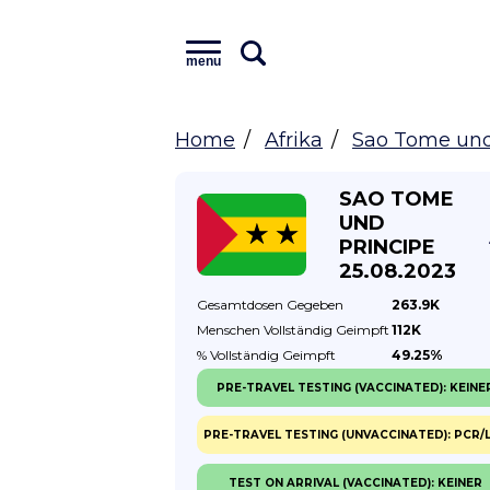
menu
Home
Afrika
Sao Tome und
SAO TOME
UND
PRINCIPE
25.08.2023
Gesamtdosen
Gegeben
263.9K
Menschen Vollständig
Geimpft
112K
% Vollständig
Geimpft
49.25%
PRE-TRAVEL TESTING (VACCINATED): KEINE
PRE-TRAVEL TESTING (UNVACCINATED): PCR/
TEST ON ARRIVAL (VACCINATED): KEINER