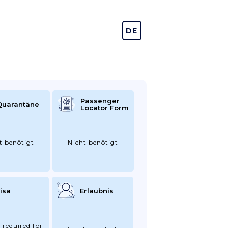
DE
EN
Passenger
Quarantäne
Locator Form
t benötigt
Nicht benötigt
isa
Erlaubnis
 required for