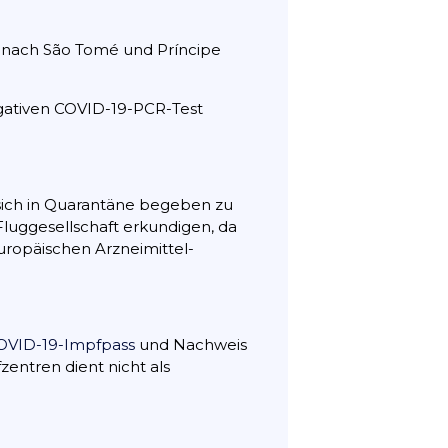
ie nach São Tomé und Príncipe
gativen COVID-19-PCR-Test
 sich in Quarantäne begeben zu
Fluggesellschaft erkundigen, da
uropäischen Arzneimittel-
OVID-19-Impfpass
und Nachweis
entren dient nicht als