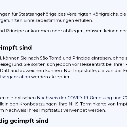
ungen für Staatsangehörige des Vereinigten Königreichs, d
aufgeführten Einreisebestimmungen erfüllen.
 und Príncipe ankommen oder abfliegen, müssen keinen ne
eimpft sind
nd, können Sie nach São Tomé und Principe einreisen, ohne
egrund. Sie sollten sich jedoch vor Reiseantritt bei Ihrer 
Drittland abweichen können. Nur Impfstoffe, die von der E
sorganisation
werden akzeptiert.
en die britischen
Nachweis der COVID-19-Genesung und C
lt in den Kronbesitzungen. Ihre NHS-Terminkarte von Impfz
um Nachweis Ihres Impfstatus verwendet werden.
dig geimpft sind