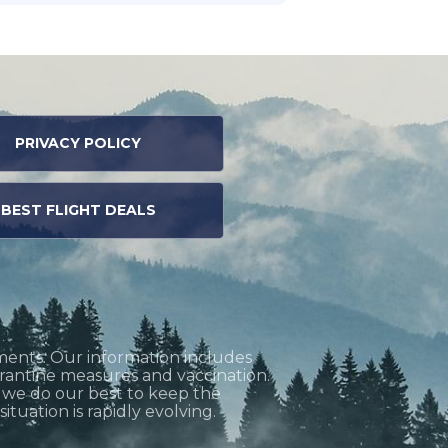
PRIVACY POLICY
BEST FLIGHT DEALS
ments. Our information includes
uarantine measures and vaccination.
h we do our best to keep the
tuation is rapidly evolving.