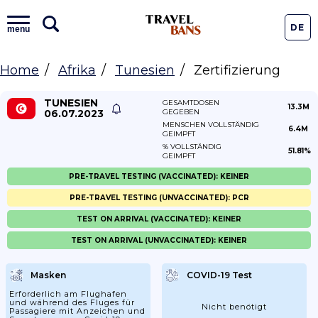
DE
menu
Home
Afrika
Tunesien
Zertifizierung
TUNESIEN
GESAMTDOSEN
13.3M
06.07.2023
GEGEBEN
MENSCHEN VOLLSTÄNDIG
6.4M
GEIMPFT
% VOLLSTÄNDIG
51.81%
GEIMPFT
PRE-TRAVEL TESTING (VACCINATED): KEINER
PRE-TRAVEL TESTING (UNVACCINATED): PCR
TEST ON ARRIVAL (VACCINATED): KEINER
TEST ON ARRIVAL (UNVACCINATED): KEINER
Masken
COVID-19 Test
Erforderlich am Flughafen
und während des Fluges für
Nicht benötigt
Passagiere mit Anzeichen und