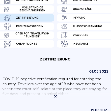
NEUESTE NACHRICHTEN
AIRLINE-UPDATES
VOLLSTÄNDIGE
QUARANTÄNE
BESCHRÄNKUNGEN
ZERTIFIZIERUNG
IMPFUNG
KREUZUNGSREGELN
FLUGBESCHRÄNKUNG
OPEN FOR TRAVEL FROM
VISA RULES
"TUNESIEN"
CHEAP FLIGHTS
INSURANCE
ZERTIFIZIERUNG:
01.03.2022
COVID-19 negative certification required for entering the
country. Travellers over the age of 18 who have not been
vaccinated must self-isolate at the place they are staying for
five days, and present on arrival either:
• a PCR test less than 48 hours before travel
19.05.2021