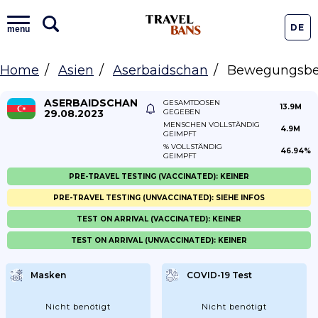
DE
menu
Home
Asien
Aserbaidschan
Bewegungsbe
ASERBAIDSCHAN
GESAMTDOSEN
13.9M
29.08.2023
GEGEBEN
MENSCHEN VOLLSTÄNDIG
4.9M
GEIMPFT
% VOLLSTÄNDIG
46.94%
GEIMPFT
PRE-TRAVEL TESTING (VACCINATED): KEINER
PRE-TRAVEL TESTING (UNVACCINATED): SIEHE INFOS
TEST ON ARRIVAL (VACCINATED): KEINER
TEST ON ARRIVAL (UNVACCINATED): KEINER
Masken
COVID-19 Test
Nicht benötigt
Nicht benötigt