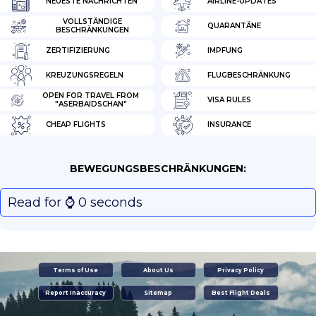
NEUESTE NACHRICHTEN
AIRLINE-UPDATES
VOLLSTÄNDIGE
QUARANTÄNE
BESCHRÄNKUNGEN
ZERTIFIZIERUNG
IMPFUNG
KREUZUNGSREGELN
FLUGBESCHRÄNKUNG
OPEN FOR TRAVEL FROM
VISA RULES
"ASERBAIDSCHAN"
CHEAP FLIGHTS
INSURANCE
BEWEGUNGSBESCHRÄNKUNGEN:
Read for ⌚️ 0 seconds
Terms of Use
About Us
Privacy Policy
Report Inaccuracy
Sitemap
Best Flight Deals