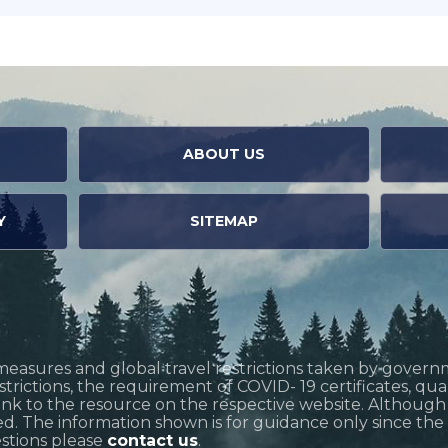
ABOUT US
Y
SITEMAP
measures and global travel restrictions taken by govern
restrictions, the requirement of COVID- 19 certificates, q
link to the resource on the respective website. Althoug
d. The information shown is for guidance only since the si
estions please
contact us
.