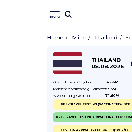
menu
Home
Asien
Thailand
Sc
THAILAND
08.08.2026
Gesamtdosen
Gegeben
142.6M
Menschen Vollständig
Geimpft
53.5M
% Vollständig
Geimpft
74.60%
PRE-TRAVEL TESTING (VACCINATED): PCR
PRE-TRAVEL TESTING (UNVACCINATED): KEIN
TEST ON ARRIVAL (VACCINATED): PCR/LFT