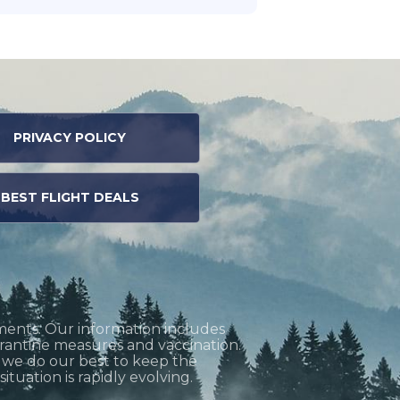
PRIVACY POLICY
BEST FLIGHT DEALS
ments. Our information includes
uarantine measures and vaccination.
h we do our best to keep the
tuation is rapidly evolving.