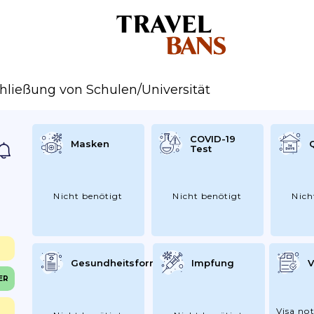
hließung von Schulen/Universität
COVID-19
Masken
Test
Nicht benötigt
Nicht benötigt
Nich
Gesundheitsformular
Impfung
V
ER
Visa not