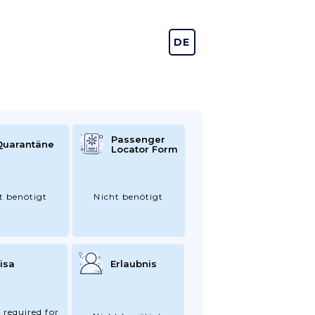
DE
EN
Passenger
Quarantäne
Locator Form
t benötigt
Nicht benötigt
isa
Erlaubnis
 required for