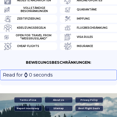
NEUESTE NACHRICHTEN
AIRLINE-UPDATES
VOLLSTÄNDIGE
QUARANTÄNE
BESCHRÄNKUNGEN
ZERTIFIZIERUNG
IMPFUNG
KREUZUNGSREGELN
FLUGBESCHRÄNKUNG
OPEN FOR TRAVEL FROM
VISA RULES
"WEISSRUSSLAND"
CHEAP FLIGHTS
INSURANCE
BEWEGUNGSBESCHRÄNKUNGEN:
Read for ⌚️ 0 seconds
Terms of Use
About Us
Privacy Policy
Report Inaccuracy
Sitemap
Best Flight Deals