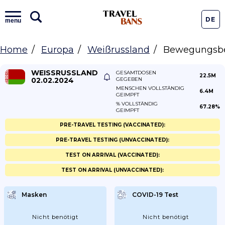
DE
menu
Home
Europa
Weißrussland
Bewegungsb
WEISSRUSSLAND
GESAMTDOSEN
22.5M
02.02.2024
GEGEBEN
MENSCHEN VOLLSTÄNDIG
6.4M
GEIMPFT
% VOLLSTÄNDIG
67.28%
GEIMPFT
PRE-TRAVEL TESTING (VACCINATED):
PRE-TRAVEL TESTING (UNVACCINATED):
TEST ON ARRIVAL (VACCINATED):
TEST ON ARRIVAL (UNVACCINATED):
Masken
COVID-19 Test
Nicht benötigt
Nicht benötigt