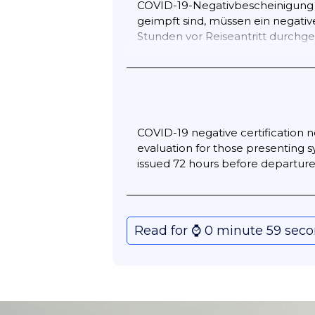
COVID-19-Negativbescheinigung für
geimpft sind, müssen ein negativ
Stunden vor Reiseantritt durchge
*Kinder und Jugendliche:
Kinder
befreit.
*Ausnahmen:
Landtransit in Gre
und bis zu 30 km ohne eine der o
COVID-19 negative certification 
Grenzstadt vorlegen können > Rei
evaluation for those presenting s
COVID-19 infiziert haben, sind eb
issued 72 hours before departure w
Reisende sollten diese Situation
einen Nachweis eines positiven A
Read for ⌚️ 0 minute 59 sec