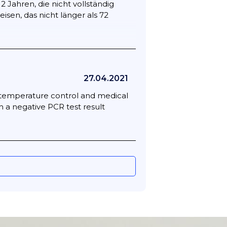
 Jahren, die nicht vollständig
sen, das nicht länger als 72
fnachweises oder eines Vorabtests
Aufenthalt von bis zu 72 Stunden
27.04.2021
 einen Wohnsitznachweis in einer
 (temperature control and medical
 der Einreise nach Paraguay mit
h a negative PCR test result
nen Vorabtest vorzulegen.
s (RT-PCR, LAMP oder NAAT) oder