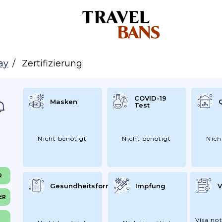
ay
Zertifizierung
COVID-19
Masken
Test
Nicht benötigt
Nicht benötigt
Nich
R
Gesundheitsformular
Impfung
V
ER
Visa not