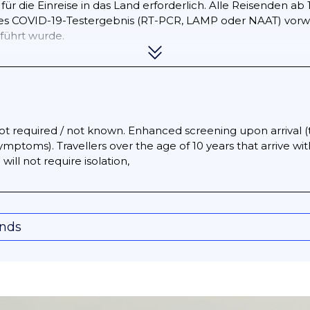
 die Einreise in das Land erforderlich. Alle Reisenden ab 12
es COVID-19-Testergebnis (RT-PCR, LAMP oder NAAT) vorwei
führt wurde.
 bis einschließlich 11 Jahre sind von der Vorlage eines Imp
nzregionen, auch aus kommerziellen Gründen, ist für einen 
ben genannten Anforderungen für diejenigen zulässig, die
not required / not known. Enhanced screening upon arrival
sende ab 12 Jahren, die sich zwischen 10 und 90 Tagen vor
ymptoms). Travellers over the age of 10 years that arrive wit
enfalls von der Pflicht befreit, einen Impfnachweis oder ei
ill not require isolation,
 nachweisen, indem sie ihr positives COVID-19-Testergebni
ntigentests vorlegen.
onds