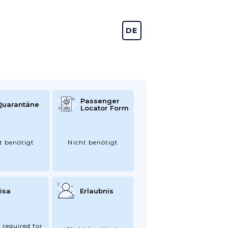
DE
EN
Passenger
Quarantäne
Locator Form
t benötigt
Nicht benötigt
isa
Erlaubnis
 required for