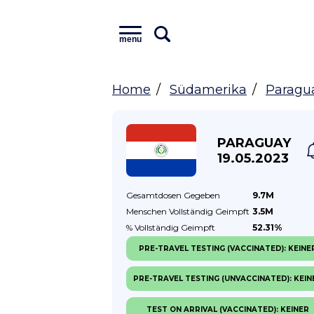
menu
Home
Südamerika
Paragu
PARAGUAY
19.05.2023
Gesamtdosen
Gegeben
9.7M
Menschen Vollständig
Geimpft
3.5M
% Vollständig
Geimpft
52.31%
PRE-TRAVEL TESTING (VACCINATED): KEINE
PRE-TRAVEL TESTING (UNVACCINATED): KEIN
TEST ON ARRIVAL (VACCINATED): KEINER