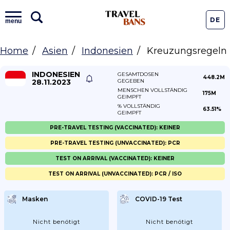
DE
menu
Home
Asien
Indonesien
Kreuzungsregeln
INDONESIEN
GESAMTDOSEN
448.2M
28.11.2023
GEGEBEN
MENSCHEN VOLLSTÄNDIG
175M
GEIMPFT
% VOLLSTÄNDIG
63.51%
GEIMPFT
PRE-TRAVEL TESTING (VACCINATED): KEINER
PRE-TRAVEL TESTING (UNVACCINATED): PCR
TEST ON ARRIVAL (VACCINATED): KEINER
TEST ON ARRIVAL (UNVACCINATED): PCR / ISO
Masken
COVID-19 Test
Nicht benötigt
Nicht benötigt