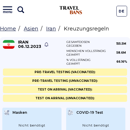
DE
menu
Home
Asien
Iran
Kreuzungsregeln
IRAN
GESAMTDOSEN
155.5M
06.12.2023
GEGEBEN
MENSCHEN VOLLSTÄNDIG
58.6M
GEIMPFT
% VOLLSTÄNDIG
66.16%
GEIMPFT
PRE-TRAVEL TESTING (VACCINATED):
PRE-TRAVEL TESTING (UNVACCINATED):
TEST ON ARRIVAL (VACCINATED):
TEST ON ARRIVAL (UNVACCINATED):
Masken
COVID-19 Test
Nicht benötigt
Nicht benötigt