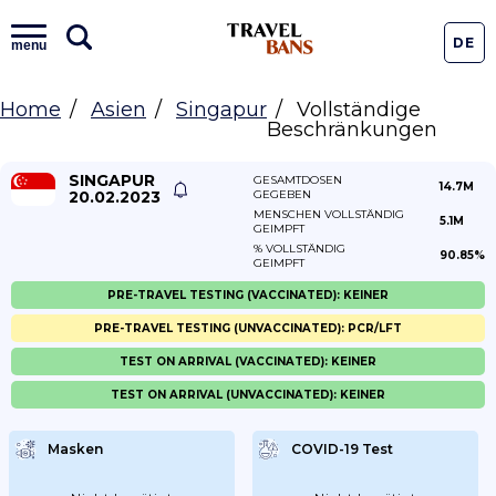
DE
menu
Home
Asien
Singapur
Vollständige
Beschränkungen
SINGAPUR
GESAMTDOSEN
14.7M
20.02.2023
GEGEBEN
MENSCHEN VOLLSTÄNDIG
5.1M
GEIMPFT
% VOLLSTÄNDIG
90.85%
GEIMPFT
PRE-TRAVEL TESTING (VACCINATED): KEINER
PRE-TRAVEL TESTING (UNVACCINATED): PCR/LFT
TEST ON ARRIVAL (VACCINATED): KEINER
TEST ON ARRIVAL (UNVACCINATED): KEINER
Masken
COVID-19 Test