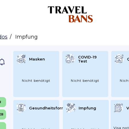
dos
Impfung
COVID-19
Masken
Test
Nicht benötigt
Nicht benötigt
Nich
R
Gesundheitsformular
Impfung
V
ER
Visa not