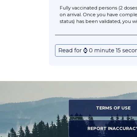
Fully vaccinated persons (2 doses 
on arrival. Once you have comple
status) has been validated, you 
Read for ⌚️ 0 minute 15 seco
TERMS OF USE
REPORT INACCURAC