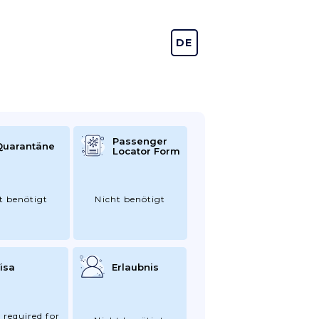
DE
EN
Passenger
Quarantäne
Locator Form
t benötigt
Nicht benötigt
isa
Erlaubnis
 required for