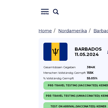
menu
Home
Nordamerika
Barba
BARBADOS
11.05.2024
Gesamtdosen
Gegeben
384K
Menschen Vollständig
Geimpft
155K
% Vollständig
Geimpft
55.05%
PRE-TRAVEL TESTING (VACCINATED): KEINE
PRE-TRAVEL TESTING (UNVACCINATED): KEIN
TEST ON ARRIVAL (VACCINATED): KEINER