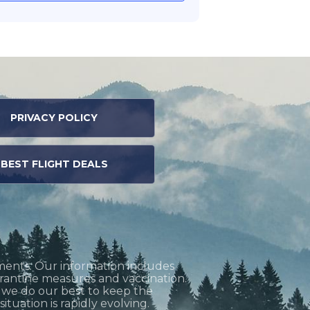
PRIVACY POLICY
BEST FLIGHT DEALS
ments. Our information includes
uarantine measures and vaccination.
h we do our best to keep the
tuation is rapidly evolving.