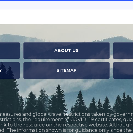
ABOUT US
Y
SITEMAP
measures and global travel restrictions taken by govern
restrictions, the requirement of COVID- 19 certificates, q
link to the resource on the respective website. Althoug
d. The information shown is for guidance only since the si