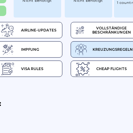
Nicht benötigt
Nicht benötigt
1 count
R
VOLLSTÄNDIGE
AIRLINE-UPDATES
BESCHRÄNKUNGEN
IMPFUNG
KREUZUNGSREGELN
VISA RULES
CHEAP FLIGHTS
: