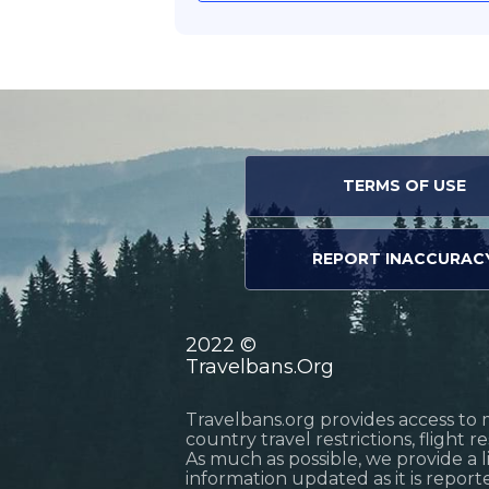
TERMS OF USE
REPORT INACCURAC
2022 ©
Travelbans.Org
Travelbans.org provides access to 
country travel restrictions, flight 
As much as possible, we provide a 
information updated as it is reporte