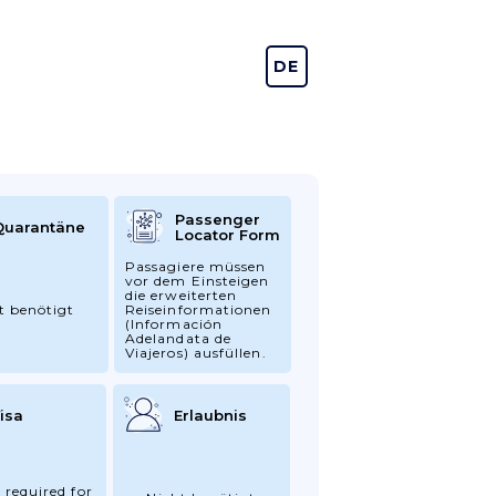
DE
EN
Passenger
Quarantäne
Locator Form
Passagiere müssen
vor dem Einsteigen
die erweiterten
t benötigt
Reiseinformationen
(Información
Adelandata de
Viajeros) ausfüllen.
isa
Erlaubnis
 required for