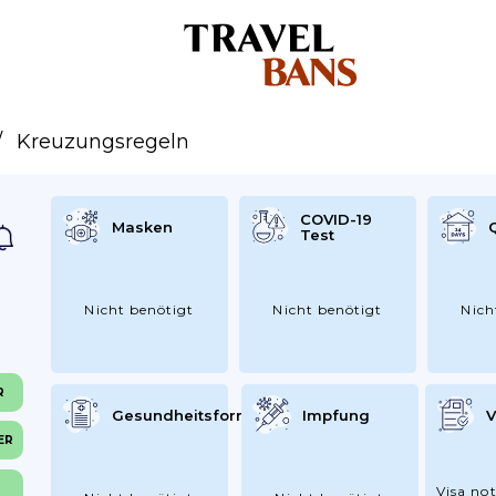
Kreuzungsregeln
COVID-19
Masken
Test
Nicht benötigt
Nicht benötigt
Nich
R
Gesundheitsformular
Impfung
V
ER
Visa not