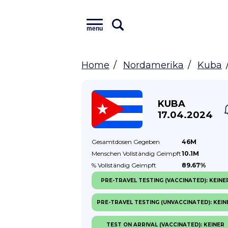
menu
Home
Nordamerika
Kuba
KUBA
17.04.2024
Gesamtdosen
Gegeben
46M
Menschen Vollständig
Geimpft
10.1M
% Vollständig
Geimpft
89.67%
PRE-TRAVEL TESTING (VACCINATED): KEINE
PRE-TRAVEL TESTING (UNVACCINATED): KEIN
TEST ON ARRIVAL (VACCINATED): KEINER