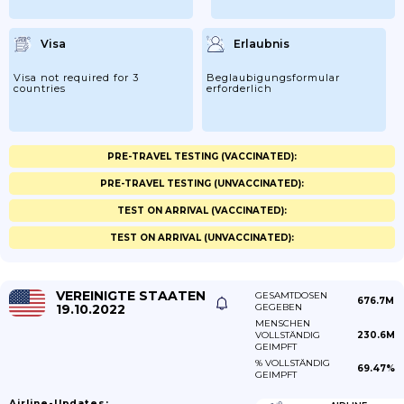
Visa
Erlaubnis
Visa not required for 3
Beglaubigungsformular
countries
erforderlich
PRE-TRAVEL TESTING (VACCINATED):
PRE-TRAVEL TESTING (UNVACCINATED):
TEST ON ARRIVAL (VACCINATED):
TEST ON ARRIVAL (UNVACCINATED):
VEREINIGTE STAATEN
GESAMTDOSEN
676.7M
19.10.2022
GEGEBEN
MENSCHEN
VOLLSTÄNDIG
230.6M
GEIMPFT
% VOLLSTÄNDIG
69.47%
GEIMPFT
Airline-Updates: