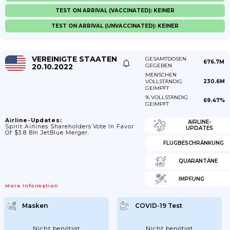
TEST ON ARRIVAL (VACCINATED): KEINER
TEST ON ARRIVAL (UNVACCINATED): KEINER
VEREINIGTE STAATEN
GESAMTDOSEN
676.7M
20.10.2022
GEGEBEN
MENSCHEN
VOLLSTÄNDIG
230.6M
GEIMPFT
% VOLLSTÄNDIG
69.47%
GEIMPFT
Airline-Updates:
AIRLINE-
Spirit Airlines Shareholders Vote In Favor
UPDATES
Of $3.8 Bln JetBlue Merger.
FLUGBESCHRÄNKUNG
QUARANTÄNE
IMPFUNG
More Information
Masken
COVID-19 Test
Nicht benötigt
Nicht benötigt