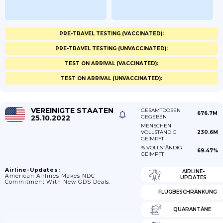
PRE-TRAVEL TESTING (VACCINATED):
PRE-TRAVEL TESTING (UNVACCINATED):
TEST ON ARRIVAL (VACCINATED):
TEST ON ARRIVAL (UNVACCINATED):
VEREINIGTE STAATEN
GESAMTDOSEN
676.7M
25.10.2022
GEGEBEN
MENSCHEN
VOLLSTÄNDIG
230.6M
GEIMPFT
% VOLLSTÄNDIG
69.47%
GEIMPFT
Airline-Updates:
AIRLINE-
American Airlines Makes NDC
UPDATES
Commitment With New GDS Deals.
FLUGBESCHRÄNKUNG
QUARANTÄNE