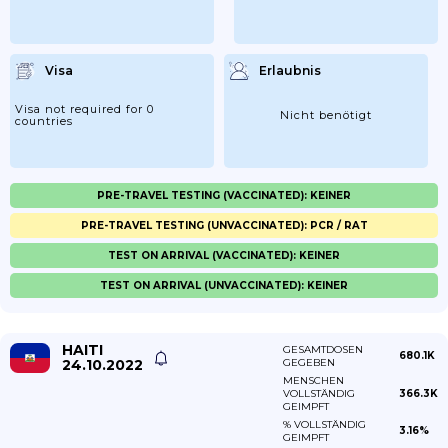
Visa
Erlaubnis
Visa not required for 0
Nicht benötigt
countries
PRE-TRAVEL TESTING (VACCINATED): KEINER
PRE-TRAVEL TESTING (UNVACCINATED): PCR / RAT
TEST ON ARRIVAL (VACCINATED): KEINER
TEST ON ARRIVAL (UNVACCINATED): KEINER
HAITI
GESAMTDOSEN
680.1K
24.10.2022
GEGEBEN
MENSCHEN
VOLLSTÄNDIG
366.3K
GEIMPFT
% VOLLSTÄNDIG
3.16%
GEIMPFT