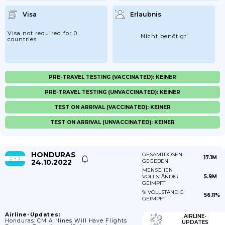
Visa
Erlaubnis
Visa not required for 0
Nicht benötigt
countries
PRE-TRAVEL TESTING (VACCINATED): KEINER
PRE-TRAVEL TESTING (UNVACCINATED): KEINER
TEST ON ARRIVAL (VACCINATED): KEINER
TEST ON ARRIVAL (UNVACCINATED): KEINER
HONDURAS
GESAMTDOSEN
17.1M
24.10.2022
GEGEBEN
MENSCHEN
VOLLSTÄNDIG
5.9M
GEIMPFT
% VOLLSTÄNDIG
56.11%
GEIMPFT
Airline-Updates:
AIRLINE-
Honduras: CM Airlines Will Have Flights
UPDATES