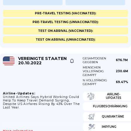
PRE-TRAVEL TESTING (VACCINATED):
PRE-TRAVEL TESTING (UNVACCINATED):
TEST ON ARRIVAL (VACCINATED):
TEST ON ARRIVAL (UNVACCINATED):
VEREINIGTE STAATEN
GESAMTDOSEN
676.7M
20.10.2022
GEGEBEN
MENSCHEN
VOLLSTÄNDIG
230.6M
GEIMPFT
% VOLLSTÄNDIG
69.47%
GEIMPFT
Airline-Updates:
AIRLINE-
United Airlines Says Hybrid Working Could
UPDATES
Help To Keep Travel Demand Surging,
Despite US Airfares Rising By 43% Over The
FLUGBESCHRÄNKUNG
Last Year.
QUARANTÄNE
IMPFUNG
More Information