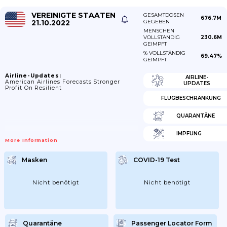
VEREINIGTE STAATEN
GESAMTDOSEN
676.7M
21.10.2022
GEGEBEN
MENSCHEN
VOLLSTÄNDIG
230.6M
GEIMPFT
% VOLLSTÄNDIG
69.47%
GEIMPFT
Airline-Updates:
AIRLINE-
American Airlines Forecasts Stronger
UPDATES
Profit On Resilient
FLUGBESCHRÄNKUNG
QUARANTÄNE
IMPFUNG
More Information
Masken
COVID-19 Test
Nicht benötigt
Nicht benötigt
Quarantäne
Passenger Locator Form