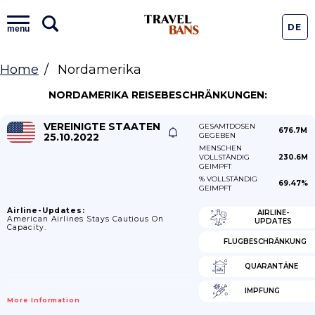
DE
menu
Home
Nordamerika
NORDAMERIKA REISEBESCHRÄNKUNGEN:
VEREINIGTE STAATEN
GESAMTDOSEN
676.7M
25.10.2022
GEGEBEN
MENSCHEN
VOLLSTÄNDIG
230.6M
GEIMPFT
% VOLLSTÄNDIG
69.47%
GEIMPFT
Airline-Updates:
AIRLINE-
American Airlines Stays Cautious On
UPDATES
Capacity.
FLUGBESCHRÄNKUNG
QUARANTÄNE
IMPFUNG
More Information