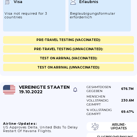
Visa
Erlaubnis
Visa not required for 3
Beglaubigungsformular
countries
erforderlich
PRE-TRAVEL TESTING (VACCINATED):
PRE-TRAVEL TESTING (UNVACCINATED):
TEST ON ARRIVAL (VACCINATED):
TEST ON ARRIVAL (UNVACCINATED):
VEREINIGTE STAATEN
GESAMTDOSEN
676.7M
19.10.2022
GEGEBEN
MENSCHEN
VOLLSTÄNDIG
230.6M
GEIMPFT
% VOLLSTÄNDIG
69.47%
GEIMPFT
Airline-Updates:
AIRLINE-
US Approves Delta, United Bids To Delay
UPDATES
Restart Of Havana Flights.