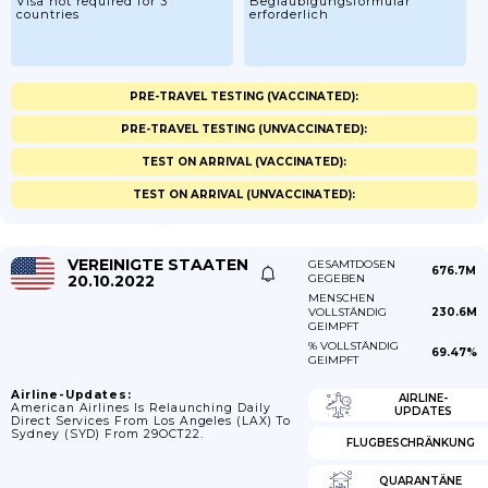
Visa not required for 3
Beglaubigungsformular
countries
erforderlich
PRE-TRAVEL TESTING (VACCINATED):
PRE-TRAVEL TESTING (UNVACCINATED):
TEST ON ARRIVAL (VACCINATED):
TEST ON ARRIVAL (UNVACCINATED):
VEREINIGTE STAATEN
GESAMTDOSEN
676.7M
20.10.2022
GEGEBEN
MENSCHEN
VOLLSTÄNDIG
230.6M
GEIMPFT
% VOLLSTÄNDIG
69.47%
GEIMPFT
Airline-Updates:
AIRLINE-
American Airlines Is Relaunching Daily
UPDATES
Direct Services From Los Angeles (LAX) To
Sydney (SYD) From 29OCT22.
FLUGBESCHRÄNKUNG
QUARANTÄNE