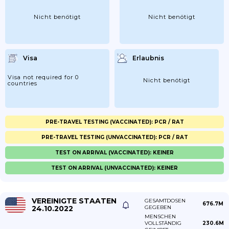
Nicht benötigt
Nicht benötigt
Visa
Erlaubnis
Visa not required for 0
Nicht benötigt
countries
PRE-TRAVEL TESTING (VACCINATED): PCR / RAT
PRE-TRAVEL TESTING (UNVACCINATED): PCR / RAT
TEST ON ARRIVAL (VACCINATED): KEINER
TEST ON ARRIVAL (UNVACCINATED): KEINER
VEREINIGTE STAATEN
GESAMTDOSEN
676.7M
24.10.2022
GEGEBEN
MENSCHEN
VOLLSTÄNDIG
230.6M