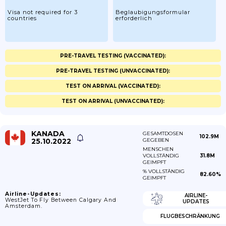
Visa not required for 3
Beglaubigungsformular
countries
erforderlich
PRE-TRAVEL TESTING (VACCINATED):
PRE-TRAVEL TESTING (UNVACCINATED):
TEST ON ARRIVAL (VACCINATED):
TEST ON ARRIVAL (UNVACCINATED):
KANADA
GESAMTDOSEN
102.9M
25.10.2022
GEGEBEN
MENSCHEN
VOLLSTÄNDIG
31.8M
GEIMPFT
% VOLLSTÄNDIG
82.60%
GEIMPFT
Airline-Updates:
AIRLINE-
WestJet To Fly Between Calgary And
UPDATES
Amsterdam.
FLUGBESCHRÄNKUNG