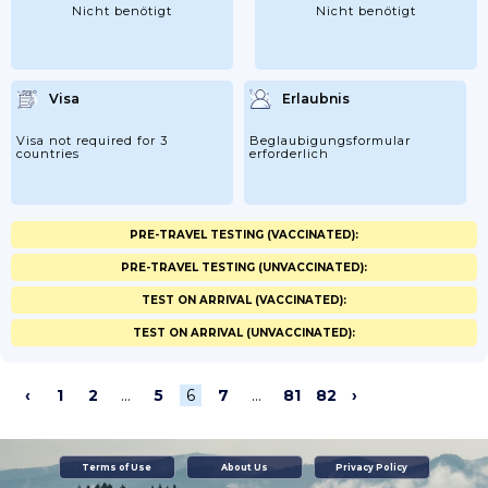
Nicht benötigt
Nicht benötigt
Visa
Erlaubnis
Visa not required for 3
Beglaubigungsformular
countries
erforderlich
PRE-TRAVEL TESTING (VACCINATED):
PRE-TRAVEL TESTING (UNVACCINATED):
TEST ON ARRIVAL (VACCINATED):
TEST ON ARRIVAL (UNVACCINATED):
‹
1
2
...
5
6
7
...
81
82
›
Terms of Use
About Us
Privacy Policy