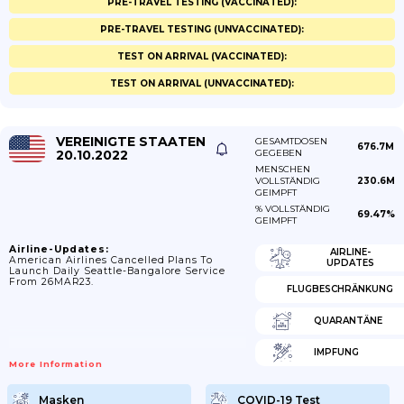
PRE-TRAVEL TESTING (VACCINATED):
PRE-TRAVEL TESTING (UNVACCINATED):
TEST ON ARRIVAL (VACCINATED):
TEST ON ARRIVAL (UNVACCINATED):
VEREINIGTE STAATEN
GESAMTDOSEN
676.7M
20.10.2022
GEGEBEN
MENSCHEN
VOLLSTÄNDIG
230.6M
GEIMPFT
% VOLLSTÄNDIG
69.47%
GEIMPFT
Airline-Updates:
AIRLINE-
American Airlines Cancelled Plans To
UPDATES
Launch Daily Seattle-Bangalore Service
From 26MAR23.
FLUGBESCHRÄNKUNG
QUARANTÄNE
IMPFUNG
More Information
Masken
COVID-19 Test