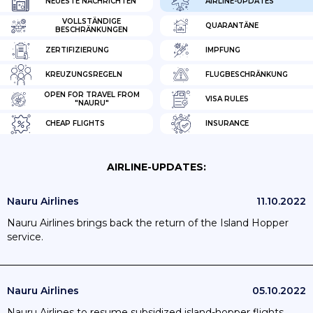
NEUESTE NACHRICHTEN
AIRLINE-UPDATES
VOLLSTÄNDIGE
QUARANTÄNE
BESCHRÄNKUNGEN
ZERTIFIZIERUNG
IMPFUNG
KREUZUNGSREGELN
FLUGBESCHRÄNKUNG
OPEN FOR TRAVEL FROM
VISA RULES
"NAURU"
CHEAP FLIGHTS
INSURANCE
AIRLINE-UPDATES:
Nauru Airlines
11.10.2022
Nauru Airlines brings back the return of the Island Hopper
service.
Nauru Airlines
05.10.2022
Nauru Airlines to resume subsidized island-hopper flights.