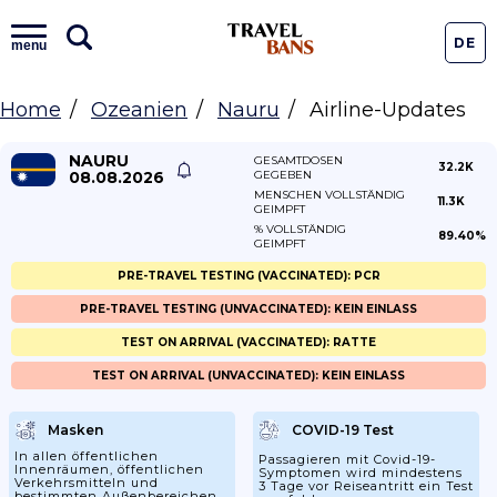
DE
menu
Home
Ozeanien
Nauru
Airline-Updates
NAURU
GESAMTDOSEN
32.2K
08.08.2026
GEGEBEN
MENSCHEN VOLLSTÄNDIG
11.3K
GEIMPFT
% VOLLSTÄNDIG
89.40%
GEIMPFT
PRE-TRAVEL TESTING (VACCINATED): PCR
PRE-TRAVEL TESTING (UNVACCINATED): KEIN EINLASS
TEST ON ARRIVAL (VACCINATED): RATTE
TEST ON ARRIVAL (UNVACCINATED): KEIN EINLASS
Masken
COVID-19 Test
In allen öffentlichen
Passagieren mit Covid-19-
Innenräumen, öffentlichen
Symptomen wird mindestens
Verkehrsmitteln und
3 Tage vor Reiseantritt ein Test
bestimmten Außenbereichen