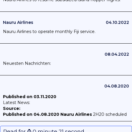
Nauru Airlines
04.10.2022
Nauru Airlines to operate monthly Fiji service.
08.04.2022
Neuesten Nachrichten:
04.08.2020
Published on 03.11.2020
Latest News:
Source:
Published on 04.08.2020
Nauru Airlines
2H20 scheduled
passenger operation as of 29JUL20
Published on
01.07.2020
Nauru Airlines
3Q20 operations as of 30JUN20
Read for ⌚️ 0 minute 21 second