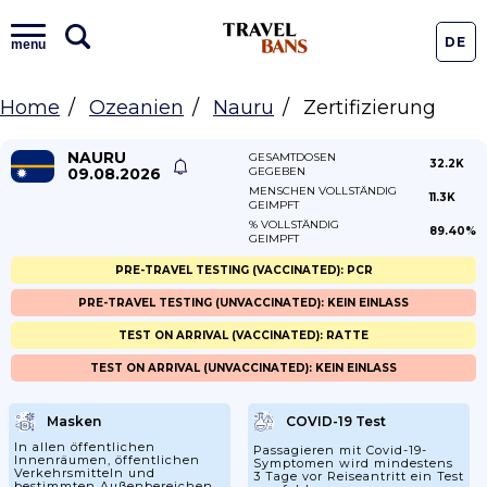
DE
menu
Home
Ozeanien
Nauru
Zertifizierung
NAURU
GESAMTDOSEN
32.2K
09.08.2026
GEGEBEN
MENSCHEN VOLLSTÄNDIG
11.3K
GEIMPFT
% VOLLSTÄNDIG
89.40%
GEIMPFT
PRE-TRAVEL TESTING (VACCINATED): PCR
PRE-TRAVEL TESTING (UNVACCINATED): KEIN EINLASS
TEST ON ARRIVAL (VACCINATED): RATTE
TEST ON ARRIVAL (UNVACCINATED): KEIN EINLASS
Masken
COVID-19 Test
In allen öffentlichen
Passagieren mit Covid-19-
Innenräumen, öffentlichen
Symptomen wird mindestens
Verkehrsmitteln und
3 Tage vor Reiseantritt ein Test
bestimmten Außenbereichen