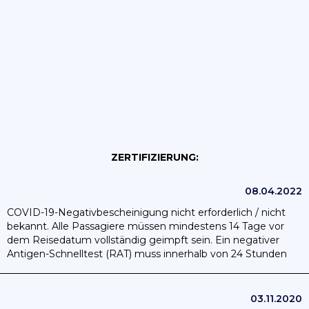
ZERTIFIZIERUNG:
08.04.2022
COVID-19-Negativbescheinigung nicht erforderlich / nicht
bekannt. Alle Passagiere müssen mindestens 14 Tage vor
dem Reisedatum vollständig geimpft sein. Ein negativer
Antigen-Schnelltest (RAT) muss innerhalb von 24 Stunden
vor dem Abflug durchgeführt werden. Ein PCR-Test muss im
vor Reiseantritt verwalteten Hotel durchgeführt werden.
03.11.2020