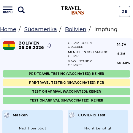
DE
menu
Home
Südamerika
Bolivien
Impfung
BOLIVIEN
GESAMTDOSEN
14.7M
06.08.2026
GEGEBEN
MENSCHEN VOLLSTÄNDIG
6.2M
GEIMPFT
% VOLLSTÄNDIG
50.40%
GEIMPFT
PRE-TRAVEL TESTING (VACCINATED): KEINER
PRE-TRAVEL TESTING (UNVACCINATED): PCR
TEST ON ARRIVAL (VACCINATED): KEINER
TEST ON ARRIVAL (UNVACCINATED): KEINER
Masken
COVID-19 Test
Nicht benötigt
Nicht benötigt