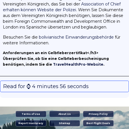
Vereinigten Königreich, das Sie bei der
Association of Chief
erhalten können Website der Polizei
. Wenn Sie Dokumente
aus dem Vereinigten Königreich benötigen, lassen Sie diese
beim Foreign Commonwealth and Development Office in
London ins Spanische übersetzen und beglaubigen.
Besuchen Sie die
bolivianische Einwanderungsbehörde
für
weitere Informationen.
Anforderungen an ein Gelbfieberzertifikat< /h3>
Überprüfen Sie, ob Sie eine Gelbfieberbescheinigung
benötigen, indem Sie die
TravelHealthPro-Website
.
Read for ⌚️ 4 minutes 56 seconds
Terms of Use
About Us
Privacy Policy
Report Inaccuracy
Sitemap
Best Flight Deals