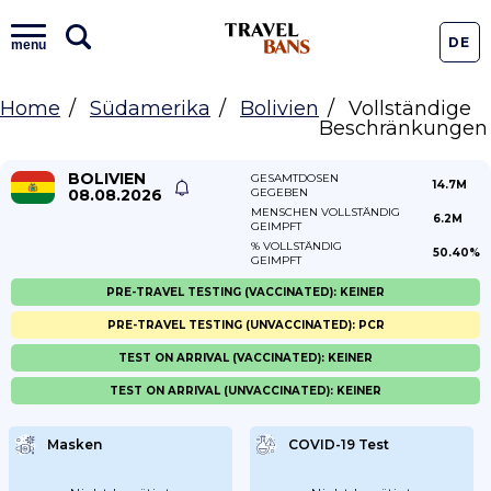
DE
menu
Home
Südamerika
Bolivien
Vollständige
Beschränkungen
BOLIVIEN
GESAMTDOSEN
14.7M
08.08.2026
GEGEBEN
MENSCHEN VOLLSTÄNDIG
6.2M
GEIMPFT
% VOLLSTÄNDIG
50.40%
GEIMPFT
PRE-TRAVEL TESTING (VACCINATED): KEINER
PRE-TRAVEL TESTING (UNVACCINATED): PCR
TEST ON ARRIVAL (VACCINATED): KEINER
TEST ON ARRIVAL (UNVACCINATED): KEINER
Masken
COVID-19 Test