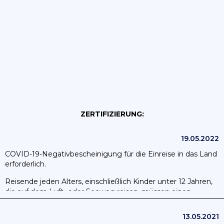
ZERTIFIZIERUNG:
19.05.2022
COVID-19-Negativbescheinigung für die Einreise in das Land
erforderlich.
Reisende jeden Alters, einschließlich Kinder unter 12 Jahren,
die auf dem Luft- oder Seeweg reisen, müssen einen
negativen COVID-19-PCR-Test vorlegen, der 72 Stunden vor
Abflug durchgeführt wurde, um nach Angola einzureisen
13.05.2021
oder durch Angola zu reisen.