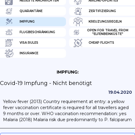
NEUESTE NACHRICHTEN
AIRLINE-UPDATES
QUARANTÄNE
ZERTIFIZIERUNG
IMPFUNG
KREUZUNGSREGELN
OPEN FOR TRAVEL FROM
FLUGBESCHRÄNKUNG
"ELFENBEINKÜSTE"
VISA RULES
CHEAP FLIGHTS
INSURANCE
IMPFUNG:
Covid-19 Impfung - Nicht benötigt
19.04.2020
Yellow fever (2013) Country requirement at entry: a yellow
fever vaccination certificate is required for all travellers aged
9 months or over. WHO vaccination recommendation: yes
Malaria (2018) Malaria risk due predominantly to P. falciparum
exists throughout the year in the entire country. WHO
recommended prevention: C