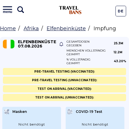
DE
menu
Home
Afrika
Elfenbeinküste
Impfung
ELFENBEINKÜSTE
GESAMTDOSEN
25.3M
07.08.2026
GEGEBEN
MENSCHEN VOLLSTÄNDIG
12.2M
GEIMPFT
% VOLLSTÄNDIG
43.20%
GEIMPFT
PRE-TRAVEL TESTING (VACCINATED):
PRE-TRAVEL TESTING (UNVACCINATED):
TEST ON ARRIVAL (VACCINATED):
TEST ON ARRIVAL (UNVACCINATED):
Masken
COVID-19 Test
Nicht benötigt
Nicht benötigt