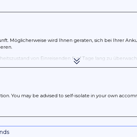
nft. Möglicherweise wird Ihnen geraten, sich bei Ihrer Ankun
ieren.
heitszustand von Einreisenden fünf Tage lang zu überwache
nden. Sie können 14 Tage lang per SMS-Tracking überwa
 kurzfristig ändern, daher sollten Reisende auf der
offiziel
ion. You may be advised to self-isolate in your own accommo
onds