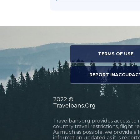
TERMS OF USE
REPORT INACCURAC
2022 ©
Travelbans.Org
Travelbans.org provides access to 
country travel restrictions, flight 
As much as possible, we provide a 
information updated as it is reporte