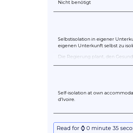
Nicht benötigt
Selbstisolation in eigener Unterku
eigenen Unterkunft selbst zu isol
Die Regierung plant, den Gesund
anrufen oder ihnen eine SMS se
häufig überprüft und können sich
Aktualisierungen suchen.
Self-isolation at own accommodat
d’Ivoire.
Read for ⌚️ 0 minute 35 sec