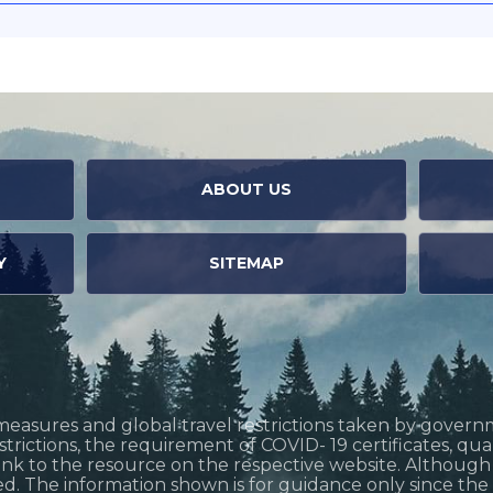
ABOUT US
Y
SITEMAP
measures and global travel restrictions taken by govern
restrictions, the requirement of COVID- 19 certificates, q
link to the resource on the respective website. Althoug
d. The information shown is for guidance only since the si