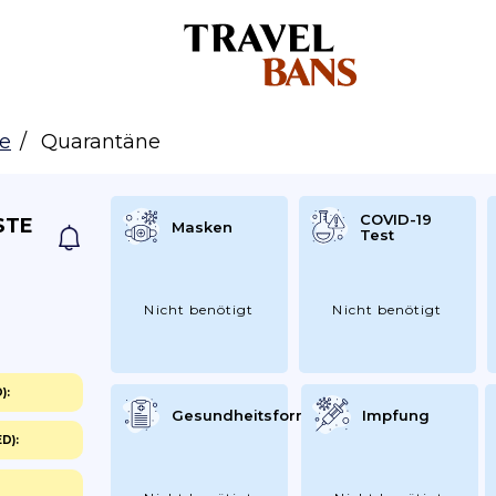
te
Quarantäne
COVID-19
STE
Masken
Test
Nicht benötigt
Nicht benötigt
):
Gesundheitsformular
Impfung
D):