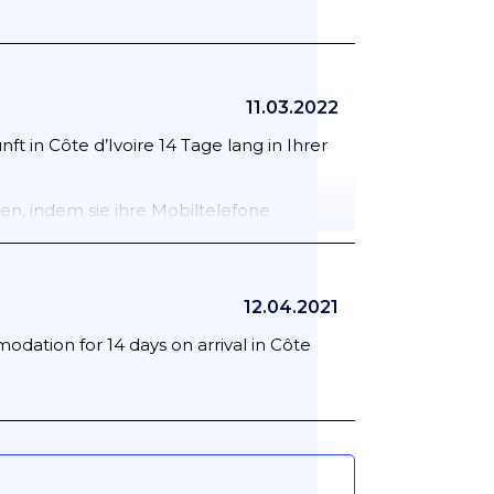
11.03.2022
ft in Côte d’Ivoire 14 Tage lang in Ihrer
n, indem sie ihre Mobiltelefone
cht werden. Die Maßnahmen werden
len Website der Regierung
nach
12.04.2021
dation for 14 days on arrival in Côte