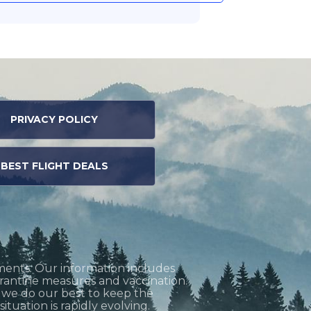
PRIVACY POLICY
BEST FLIGHT DEALS
ments. Our information includes
uarantine measures and vaccination.
h we do our best to keep the
tuation is rapidly evolving.