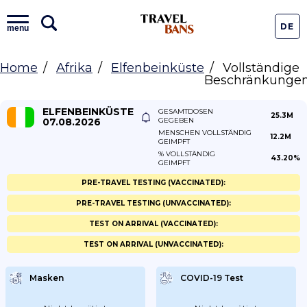
DE
menu
Home
Afrika
Elfenbeinküste
Vollständige
Beschränkunge
ELFENBEINKÜSTE
GESAMTDOSEN
25.3M
07.08.2026
GEGEBEN
MENSCHEN VOLLSTÄNDIG
12.2M
GEIMPFT
% VOLLSTÄNDIG
43.20%
GEIMPFT
PRE-TRAVEL TESTING (VACCINATED):
PRE-TRAVEL TESTING (UNVACCINATED):
TEST ON ARRIVAL (VACCINATED):
TEST ON ARRIVAL (UNVACCINATED):
Masken
COVID-19 Test