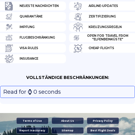
NEUESTE NACHRICHTEN
AIRLINE-UPDATES
QUARANTÄNE
ZERTIFIZIERUNG
IMPFUNG
KREUZUNGSREGELN
OPEN FOR TRAVEL FROM
FLUGBESCHRÄNKUNG
"ELFENBEINKÜSTE"
VISA RULES
CHEAP FLIGHTS
INSURANCE
VOLLSTÄNDIGE BESCHRÄNKUNGEN:
Read for ⌚️ 0 seconds
Terms of Use
About Us
Privacy Policy
Report Inaccuracy
Sitemap
Best Flight Deals