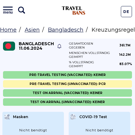
DE
menu
Home
Asien
Bangladesch
Kreuzungsrege
BANGLADESCH
GESAMTDOSEN
361.7M
11.06.2024
GEGEBEN
MENSCHEN VOLLSTÄNDIG
142.2M
GEIMPFT
% VOLLSTÄNDIG
83.07%
GEIMPFT
PRE-TRAVEL TESTING (VACCINATED): KEINER
PRE-TRAVEL TESTING (UNVACCINATED): PCR
TEST ON ARRIVAL (VACCINATED): KEINER
TEST ON ARRIVAL (UNVACCINATED): KEINER
Masken
COVID-19 Test
Nicht benötigt
Nicht benötigt