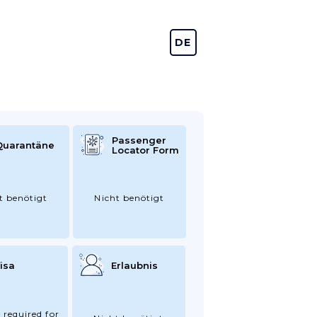
DE
EN
Passenger
Quarantäne
Locator Form
t benötigt
Nicht benötigt
isa
Erlaubnis
 required for