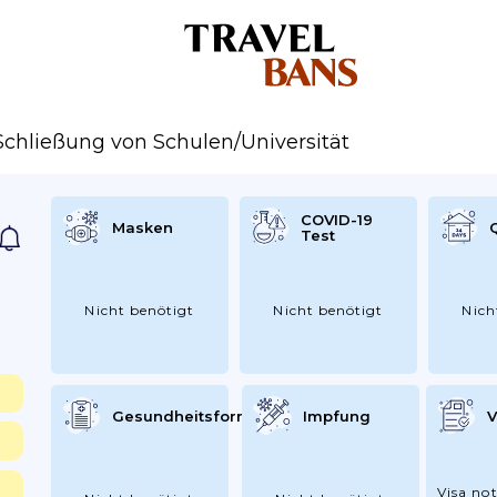
Schließung von Schulen/Universität
COVID-19
Masken
Test
Nicht benötigt
Nicht benötigt
Nich
Gesundheitsformular
Impfung
V
Visa not