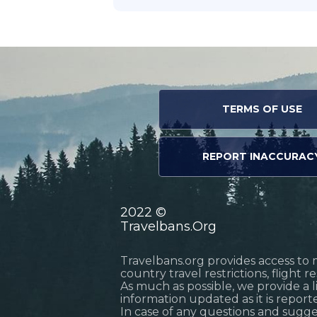
TERMS OF USE
REPORT INACCURAC
2022 ©
Travelbans.Org
Travelbans.org provides access to 
country travel restrictions, flight 
As much as possible, we provide a 
information updated as it is reporte
In case of any questions and sugg