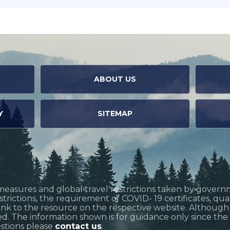
ABOUT US
Y
SITEMAP
measures and global travel restrictions taken by govern
restrictions, the requirement of COVID- 19 certificates, q
link to the resource on the respective website. Althoug
d. The information shown is for guidance only since the si
estions please
contact us
.