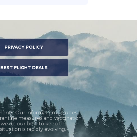
PRIVACY POLICY
BEST FLIGHT DEALS
ments. Our information includes
uarantine measures and vaccination.
h we do our best to keep the
tuation is rapidly evolving.