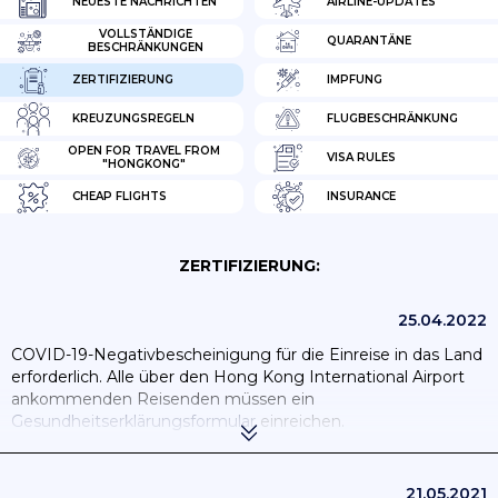
NEUESTE NACHRICHTEN
AIRLINE-UPDATES
VOLLSTÄNDIGE
QUARANTÄNE
BESCHRÄNKUNGEN
ZERTIFIZIERUNG
IMPFUNG
KREUZUNGSREGELN
FLUGBESCHRÄNKUNG
OPEN FOR TRAVEL FROM
VISA RULES
"HONGKONG"
CHEAP FLIGHTS
INSURANCE
ZERTIFIZIERUNG:
25.04.2022
COVID-19-Negativbescheinigung für die Einreise in das Land
erforderlich. Alle über den Hong Kong International Airport
ankommenden Reisenden müssen ein
Gesundheitserklärungsformular
einreichen.
Alle Reisenden, die ihre Reise am Hong Kong International
Airport beenden, müssen sich einem PCR-Test auf
21.05.2021