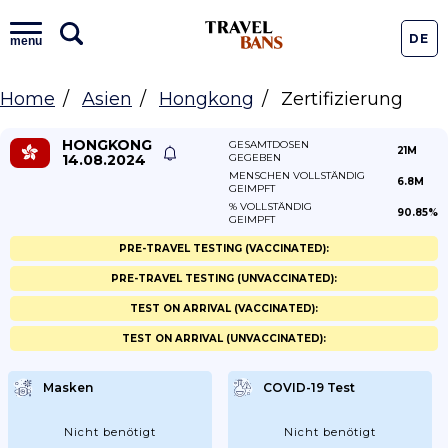
DE
menu
Home
Asien
Hongkong
Zertifizierung
HONGKONG
GESAMTDOSEN
21M
14.08.2024
GEGEBEN
MENSCHEN VOLLSTÄNDIG
6.8M
GEIMPFT
% VOLLSTÄNDIG
90.85%
GEIMPFT
PRE-TRAVEL TESTING (VACCINATED):
PRE-TRAVEL TESTING (UNVACCINATED):
TEST ON ARRIVAL (VACCINATED):
TEST ON ARRIVAL (UNVACCINATED):
Masken
COVID-19 Test
Nicht benötigt
Nicht benötigt