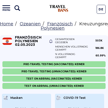
DE
menu
Home
Ozeanien
Französisch
Kreuzungsre
Polynesien
FRANZÖSISCH
GESAMTDOSEN
POLYNESIEN
503K
GEGEBEN
02.05.2023
MENSCHEN VOLLSTÄNDIG
186.8K
GEIMPFT
% VOLLSTÄNDIG
60.99%
GEIMPFT
PRE-TRAVEL TESTING (VACCINATED): KEINER
PRE-TRAVEL TESTING (UNVACCINATED): KEINER
TEST ON ARRIVAL (VACCINATED): KEINER
TEST ON ARRIVAL (UNVACCINATED): KEINER
Masken
COVID-19 Test