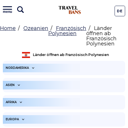
DE
menu
Home
Ozeanien
Französisch
Länder
Polynesien
öffnen ab
Französisch
Polynesien
Länder öffnen ab Französisch Polynesien
NORDAMERIKA
ARUBA
ANGUILLA
ASIEN
ANTIGUA UND
BONAIRE
BARBUDA
VEREINIGTE ARABISCHE
AFGHANISTAN
EMIRATE
HEILIGER
AFRIKA
BAHAMAS
BARTHELEMÄUS
AMERIKANISCHEN
ARMENIEN
SAMOA-INSELN
BELIZE
ANGOLA
BERMUDAS
BURUNDI
EUROPA
ASERBAIDSCHAN
BANGLADESCH
BARBADOS
BENIN
KANADA
BURKINA FASO