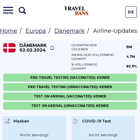
DE
menu
Home
Europa
Dänemark
Airline-Updates
DÄNEMARK
GESAMTDOSEN
15M
02.02.2024
GEGEBEN
MENSCHEN VOLLSTÄNDIG
4.7M
GEIMPFT
% VOLLSTÄNDIG
80.11%
GEIMPFT
PRE-TRAVEL TESTING (VACCINATED): KEINER
PRE-TRAVEL TESTING (UNVACCINATED): KEINER
TEST ON ARRIVAL (VACCINATED): KEINER
TEST ON ARRIVAL (UNVACCINATED): KEINER
Masken
COVID-19 Test
Nicht benötigt
Nicht benötigt