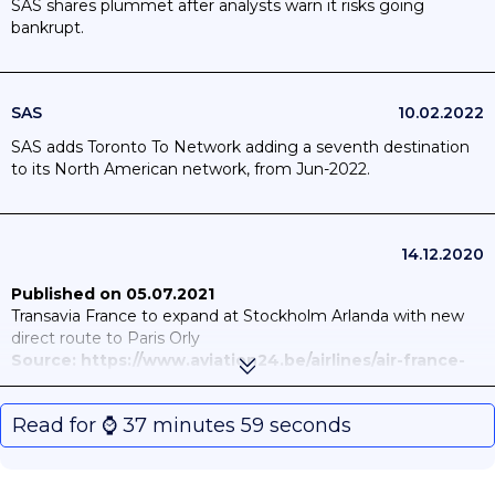
SAS shares plummet after analysts warn it risks going
bankrupt.
SAS
10.02.2022
SAS adds Toronto To Network adding a seventh destination
to its North American network, from Jun-2022.
14.12.2020
Published on 05.07.2021
Transavia France to expand at Stockholm Arlanda with new
direct route to Paris Orly
Source: https://www.aviation24.be/airlines/air-france-
klm-group/transavia/transavia-france-to-expand-at-
stockholm-arlanda-with-new-direct-route-to-paris/
Read for ⌚️ 37 minutes 59 seconds
Published on 16.07.2021
Latest News: Country will adopt COVID-19 passport-based
system from 26 June as restrictions eased (The Local -
Denmark, 21.06.2021).