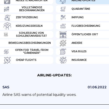
NEUESTE NACHRICHTEN
AIRLINE-UPDATES
VOLLSTÄNDIGE
QUARANTÄNE
BESCHRÄNKUNGEN
ZERTIFIZIERUNG
IMPFUNG
KREUZUNGSREGELN
FLUGBESCHRÄNKUNG
SCHLIESSUNG VON S
ÖFFENTLICHER ORT
CHULEN/UNIVERSITÄT
BEWEGUNGSBESCHRÄNKUNGEN
ANDERE
OPEN FOR TRAVEL FROM
VISA RULES
"DÄNEMARK"
CHEAP FLIGHTS
INSURANCE
AIRLINE-UPDATES:
SAS
01.06.2022
Airline SAS warns of potential liquidity woes.