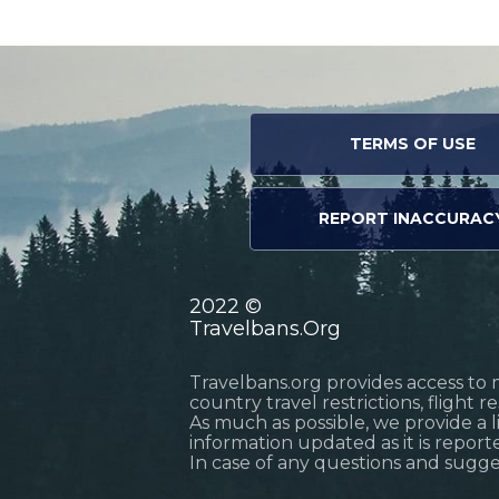
TERMS OF USE
REPORT INACCURAC
2022 ©
Travelbans.Org
Travelbans.org provides access to 
country travel restrictions, flight 
As much as possible, we provide a 
information updated as it is reporte
In case of any questions and sugg