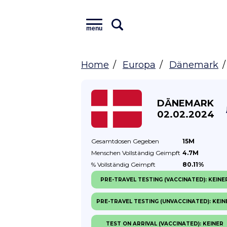
menu
Home
Europa
Dänemark
DÄNEMARK
02.02.2024
Gesamtdosen
Gegeben
15M
Menschen Vollständig
Geimpft
4.7M
% Vollständig
Geimpft
80.11%
PRE-TRAVEL TESTING (VACCINATED): KEINE
PRE-TRAVEL TESTING (UNVACCINATED): KEIN
TEST ON ARRIVAL (VACCINATED): KEINER