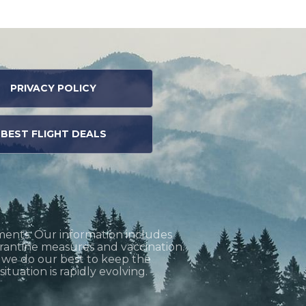
PRIVACY POLICY
BEST FLIGHT DEALS
ments. Our information includes
uarantine measures and vaccination.
h we do our best to keep the
tuation is rapidly evolving.