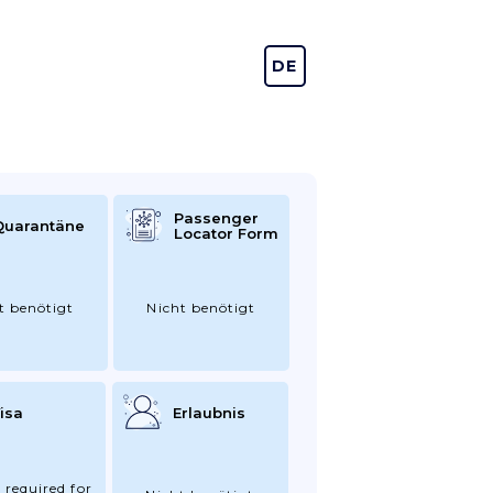
DE
EN
Passenger
Quarantäne
Locator Form
t benötigt
Nicht benötigt
isa
Erlaubnis
 required for