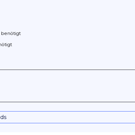
 benötigt
ötigt
nds