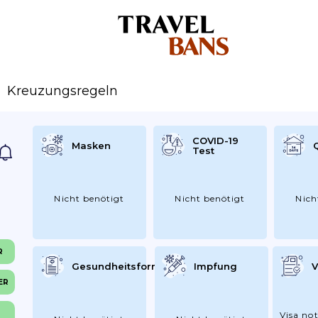
Kreuzungsregeln
COVID-19
Masken
Test
Nicht benötigt
Nicht benötigt
Nich
R
Gesundheitsformular
Impfung
V
ER
Visa not