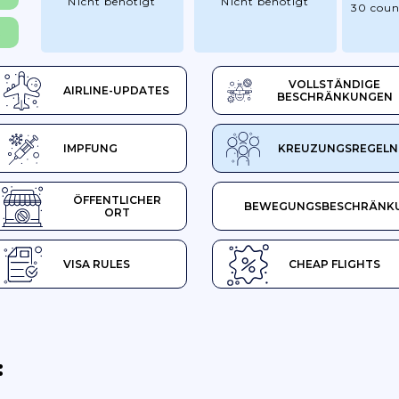
Nicht benötigt
Nicht benötigt
30 coun
R
VOLLSTÄNDIGE
AIRLINE-UPDATES
BESCHRÄNKUNGEN
IMPFUNG
KREUZUNGSREGELN
ÖFFENTLICHER
BEWEGUNGSBESCHRÄNK
ORT
VISA RULES
CHEAP FLIGHTS
: