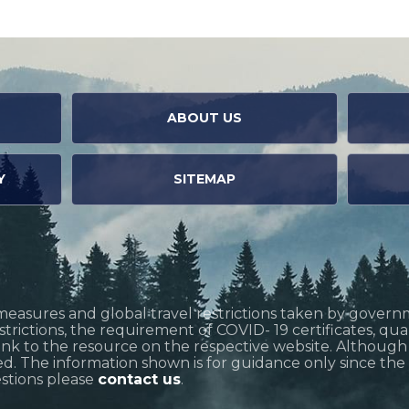
ABOUT US
Y
SITEMAP
measures and global travel restrictions taken by govern
restrictions, the requirement of COVID- 19 certificates, q
link to the resource on the respective website. Althoug
d. The information shown is for guidance only since the si
estions please
contact us
.