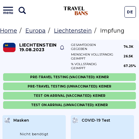
DE
menu
Home
Europa
Liechtenstein
Impfung
LIECHTENSTEIN
GESAMTDOSEN
74.3K
19.08.2023
GEGEBEN
MENSCHEN VOLLSTÄNDIG
26.5K
GEIMPFT
% VOLLSTÄNDIG
67.25%
GEIMPFT
PRE-TRAVEL TESTING (VACCINATED): KEINER
PRE-TRAVEL TESTING (UNVACCINATED): KEINER
TEST ON ARRIVAL (VACCINATED): KEINER
TEST ON ARRIVAL (UNVACCINATED): KEINER
Masken
COVID-19 Test
Nicht benötigt