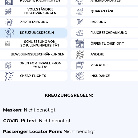
NEUESTE NACHRICHTEN
AIRLINE-UPDATES
VOLLSTÄNDIGE
QUARANTÄNE
BESCHRÄNKUNGEN
ZERTIFIZIERUNG
IMPFUNG
KREUZUNGSREGELN
FLUGBESCHRÄNKUNG
SCHLIESSUNG VON S
ÖFFENTLICHER ORT
CHULEN/UNIVERSITÄT
BEWEGUNGSBESCHRÄNKUNGEN
ANDERE
OPEN FOR TRAVEL FROM
VISA RULES
"MALTA"
CHEAP FLIGHTS
INSURANCE
KREUZUNGSREGELN:
Masken:
Nicht benötigt
COVID-19 test:
Nicht benötigt
Passenger Locator Form:
Nicht benötigt