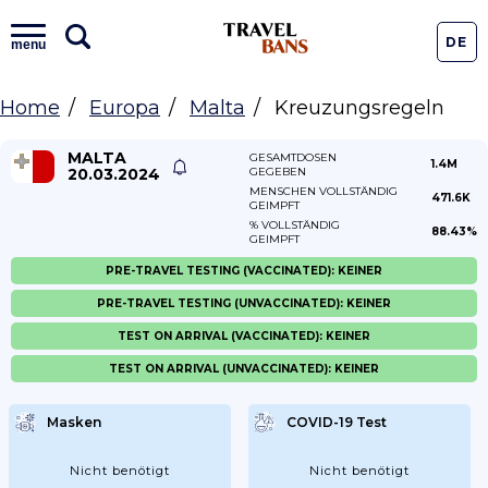
DE
menu
Home
Europa
Malta
Kreuzungsregeln
MALTA
GESAMTDOSEN
1.4M
20.03.2024
GEGEBEN
MENSCHEN VOLLSTÄNDIG
471.6K
GEIMPFT
% VOLLSTÄNDIG
88.43%
GEIMPFT
PRE-TRAVEL TESTING (VACCINATED): KEINER
PRE-TRAVEL TESTING (UNVACCINATED): KEINER
TEST ON ARRIVAL (VACCINATED): KEINER
TEST ON ARRIVAL (UNVACCINATED): KEINER
Masken
COVID-19 Test
Nicht benötigt
Nicht benötigt