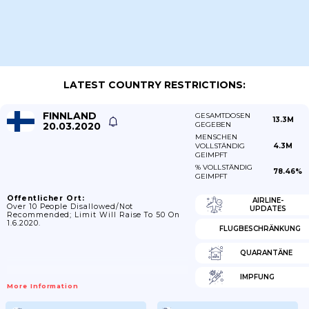
LATEST COUNTRY RESTRICTIONS:
FINNLAND
GESAMTDOSEN
13.3M
20.03.2020
GEGEBEN
MENSCHEN
VOLLSTÄNDIG
4.3M
GEIMPFT
% VOLLSTÄNDIG
78.46%
GEIMPFT
Öffentlicher Ort:
AIRLINE-
Over 10 People Disallowed/not
UPDATES
Recommended; Limit Will Raise To 50 On
1.6.2020.
FLUGBESCHRÄNKUNG
QUARANTÄNE
IMPFUNG
More Information