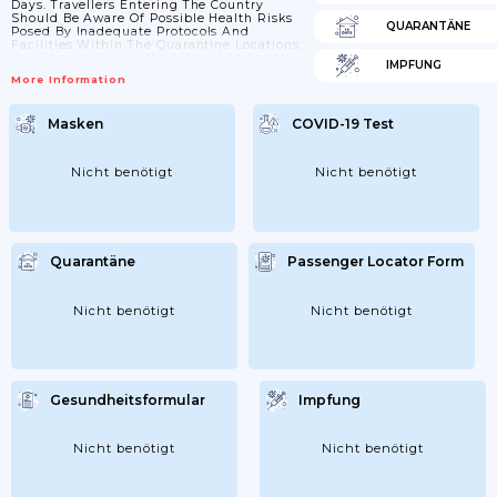
Days. Travellers Entering The Country
Should Be Aware Of Possible Health Risks
QUARANTÄNE
Posed By Inadequate Protocols And
Facilities Within The Quarantine Locations.
You Should Comply With Any Additional
IMPFUNG
Screening Measures Put In Place By The
More Information
Authorities. Data Collection
Masken
COVID-19 Test
Nicht benötigt
Nicht benötigt
Quarantäne
Passenger Locator Form
Nicht benötigt
Nicht benötigt
Gesundheitsformular
Impfung
Nicht benötigt
Nicht benötigt