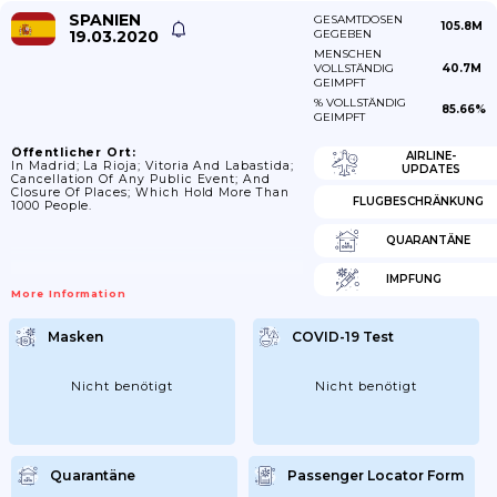
SPANIEN
GESAMTDOSEN
105.8M
19.03.2020
GEGEBEN
MENSCHEN
VOLLSTÄNDIG
40.7M
GEIMPFT
% VOLLSTÄNDIG
85.66%
GEIMPFT
Öffentlicher Ort:
AIRLINE-
In Madrid; La Rioja; Vitoria And Labastida;
UPDATES
Cancellation Of Any Public Event; And
Closure Of Places; Which Hold More Than
FLUGBESCHRÄNKUNG
1000 People.
QUARANTÄNE
IMPFUNG
More Information
Masken
COVID-19 Test
Nicht benötigt
Nicht benötigt
Quarantäne
Passenger Locator Form