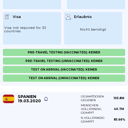
Visa
Erlaubnis
Visa not required for 33
Nicht benötigt
countries
PRE-TRAVEL TESTING (VACCINATED): KEINER
PRE-TRAVEL TESTING (UNVACCINATED): KEINER
TEST ON ARRIVAL (VACCINATED): KEINER
TEST ON ARRIVAL (UNVACCINATED): KEINER
SPANIEN
GESAMTDOSEN
105.8M
19.03.2020
GEGEBEN
MENSCHEN
VOLLSTÄNDIG
40.7M
GEIMPFT
% VOLLSTÄNDIG
85.66%
GEIMPFT