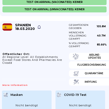
TEST ON ARRIVAL (VACCINATED): KEINER
TEST ON ARRIVAL (UNVACCINATED): KEINER
SPANIEN
GESAMTDOSEN
105.8M
18.03.2020
GEGEBEN
MENSCHEN
VOLLSTÄNDIG
40.7M
GEIMPFT
% VOLLSTÄNDIG
85.66%
GEIMPFT
Öffentlicher Ort:
AIRLINE-
At Regional Level: All Establishments
UPDATES
Except Food Stores And Pharmacies Are
Closed
FLUGBESCHRÄNKUNG
QUARANTÄNE
IMPFUNG
More Information
Masken
COVID-19 Test
Nicht benötigt
Nicht benötigt