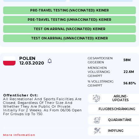
PRE-TRAVEL TESTING (VACCINATED): KEINER
PRE-TRAVEL TESTING (UNVACCINATED): KEINER
TEST ON ARRIVAL (VACCINATED): KEINER
TEST ON ARRIVAL (UNVACCINATED): KEINER
POLEN
GESAMTDOSEN
58M
12.03.2020
GEGEBEN
MENSCHEN
VOLLSTÄNDIG
22.6M
GEIMPFT
% VOLLSTÄNDIG
56.83%
GEIMPFT
Öffentlicher Ort:
AIRLINE-
All Recreational And Sports Faicilties Are
UPDATES
Closed; Regardless Of Their Size And
Whether They Are Public Or Private.
FLUGBESCHRÄNKUNG
Initially For 2 Weeks. As From 06/06 Open
For Groups Up To 150.
QUARANTÄNE
IMPFUNG
More Information