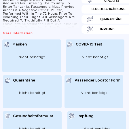
UPDATES
Required For Entering The Country. To
Enter Tanzania, Passengers Must Provide
FLUGBESCHRÄNKUNG
Proof Of A Negative COVID-19 Test,
Performed Within The 72 Hours Prior To
Boarding Their Flight. All Passengers Are
QUARANTÄNE
Required To Truthfully Fill Out A
Traveller's Surveillance Form Available On
Board, To Be Submitted To The Port Health
IMPFUNG
Authorities Upon Arrival. All Passengers
More Information
Will Be Subject To Enhanced Screening
For COVID-19 Infection. There Will Be NO
Mandatory Quarantine. All Passengers
Masken
COVID-19 Test
Should Observe Measures Such As Hand
Hygiene, Wearing Masks And Keeping
Physical Distancing As Appropriate.
Nicht benötigt
Nicht benötigt
Quarantäne
Passenger Locator Form
Nicht benötigt
Nicht benötigt
Gesundheitsformular
Impfung
Nicht benötigt
Nicht benötigt