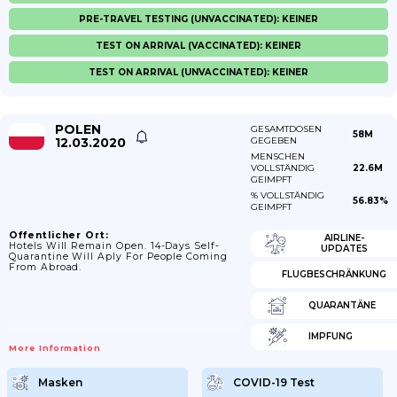
PRE-TRAVEL TESTING (UNVACCINATED): KEINER
TEST ON ARRIVAL (VACCINATED): KEINER
TEST ON ARRIVAL (UNVACCINATED): KEINER
POLEN
GESAMTDOSEN
58M
12.03.2020
GEGEBEN
MENSCHEN
VOLLSTÄNDIG
22.6M
GEIMPFT
% VOLLSTÄNDIG
56.83%
GEIMPFT
Öffentlicher Ort:
AIRLINE-
Hotels Will Remain Open. 14-Days Self-
UPDATES
Quarantine Will Aply For People Coming
From Abroad.
FLUGBESCHRÄNKUNG
QUARANTÄNE
IMPFUNG
More Information
Masken
COVID-19 Test