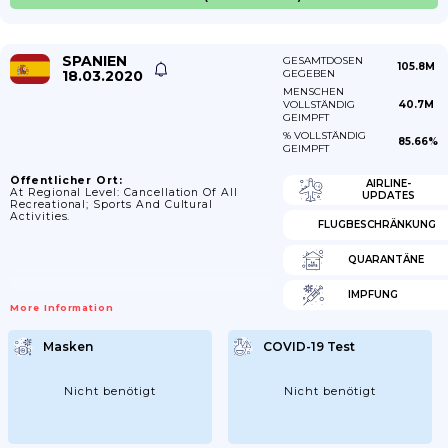
SPANIEN
GESAMTDOSEN
105.8M
18.03.2020
GEGEBEN
MENSCHEN
VOLLSTÄNDIG
40.7M
GEIMPFT
% VOLLSTÄNDIG
85.66%
GEIMPFT
Öffentlicher Ort:
AIRLINE-
At Regional Level: Cancellation Of All
UPDATES
Recreational; Sports And Cultural
Activities.
FLUGBESCHRÄNKUNG
QUARANTÄNE
IMPFUNG
More Information
Masken
COVID-19 Test
Nicht benötigt
Nicht benötigt