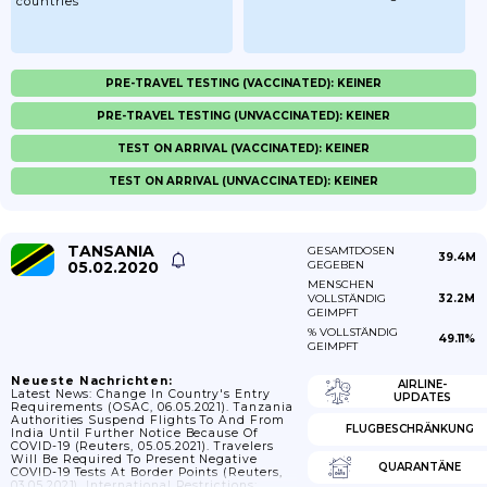
countries
PRE-TRAVEL TESTING (VACCINATED): KEINER
PRE-TRAVEL TESTING (UNVACCINATED): KEINER
TEST ON ARRIVAL (VACCINATED): KEINER
TEST ON ARRIVAL (UNVACCINATED): KEINER
TANSANIA
GESAMTDOSEN
39.4M
05.02.2020
GEGEBEN
MENSCHEN
VOLLSTÄNDIG
32.2M
GEIMPFT
% VOLLSTÄNDIG
49.11%
GEIMPFT
Neueste Nachrichten:
AIRLINE-
Latest News: Change In Country's Entry
UPDATES
Requirements (OSAC, 06.05.2021). Tanzania
Authorities Suspend Flights To And From
FLUGBESCHRÄNKUNG
India Until Further Notice Because Of
COVID-19 (Reuters, 05.05.2021). Travelers
Will Be Required To Present Negative
QUARANTÄNE
COVID-19 Tests At Border Points (Reuters,
03.05.2021). International Restrictions: