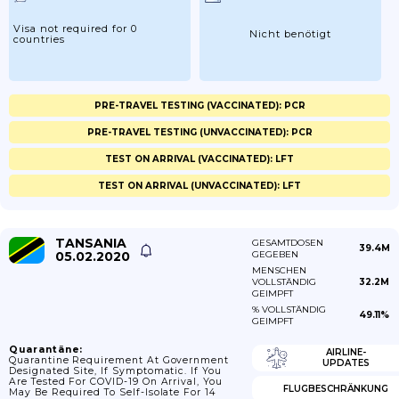
Visa not required for 0
Nicht benötigt
countries
PRE-TRAVEL TESTING (VACCINATED): PCR
PRE-TRAVEL TESTING (UNVACCINATED): PCR
TEST ON ARRIVAL (VACCINATED): LFT
TEST ON ARRIVAL (UNVACCINATED): LFT
TANSANIA
GESAMTDOSEN
39.4M
05.02.2020
GEGEBEN
MENSCHEN
VOLLSTÄNDIG
32.2M
GEIMPFT
% VOLLSTÄNDIG
49.11%
GEIMPFT
Quarantäne:
AIRLINE-
Quarantine Requirement At Government
UPDATES
Designated Site, If Symptomatic. If You
Are Tested For COVID-19 On Arrival, You
FLUGBESCHRÄNKUNG
May Be Required To Self-Isolate For 14