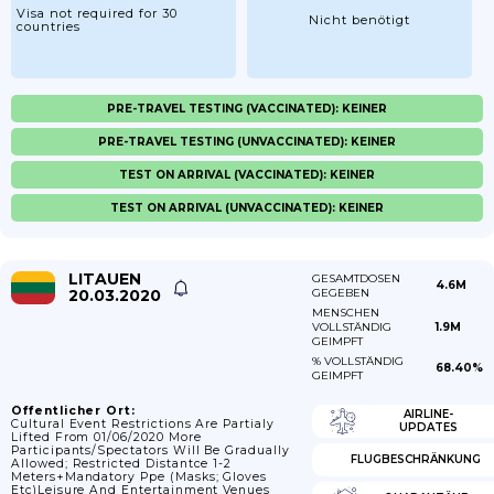
Visa not required for 30
Nicht benötigt
countries
PRE-TRAVEL TESTING (VACCINATED): KEINER
PRE-TRAVEL TESTING (UNVACCINATED): KEINER
TEST ON ARRIVAL (VACCINATED): KEINER
TEST ON ARRIVAL (UNVACCINATED): KEINER
LITAUEN
GESAMTDOSEN
4.6M
20.03.2020
GEGEBEN
MENSCHEN
VOLLSTÄNDIG
1.9M
GEIMPFT
% VOLLSTÄNDIG
68.40%
GEIMPFT
Öffentlicher Ort:
AIRLINE-
Cultural Event Restrictions Are Partialy
UPDATES
Lifted From 01/06/2020 More
Participants/spectators Will Be Gradually
FLUGBESCHRÄNKUNG
Allowed; Restricted Distantce 1-2
Meters+mandatory Ppe (masks; Gloves
Etc)Leisure And Entertainment Venues