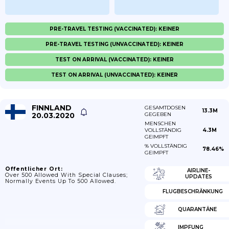
PRE-TRAVEL TESTING (VACCINATED): KEINER
PRE-TRAVEL TESTING (UNVACCINATED): KEINER
TEST ON ARRIVAL (VACCINATED): KEINER
TEST ON ARRIVAL (UNVACCINATED): KEINER
FINNLAND
GESAMTDOSEN
13.3M
20.03.2020
GEGEBEN
MENSCHEN
VOLLSTÄNDIG
4.3M
GEIMPFT
% VOLLSTÄNDIG
78.46%
GEIMPFT
Öffentlicher Ort:
AIRLINE-
Over 500 Allowed With Special Clauses;
UPDATES
Normally Events Up To 500 Allowed.
FLUGBESCHRÄNKUNG
QUARANTÄNE
IMPFUNG