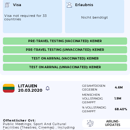
Visa
Erlaubnis
Visa not required for 33
Nicht benötigt
countries
PRE-TRAVEL TESTING (VACCINATED): KEINER
PRE-TRAVEL TESTING (UNVACCINATED): KEINER
TEST ON ARRIVAL (VACCINATED): KEINER
TEST ON ARRIVAL (UNVACCINATED): KEINER
LITAUEN
GESAMTDOSEN
4.6M
20.03.2020
GEGEBEN
MENSCHEN
VOLLSTÄNDIG
1.9M
GEIMPFT
% VOLLSTÄNDIG
68.40%
GEIMPFT
Öffentlicher Ort:
AIRLINE-
Public Meetings; Sport And Cultural
UPDATES
Facilities (theatres; Cinemas) ; Including