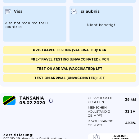
Visa
Erlaubnis
Visa not required for 0
Nicht benötigt
countries
PRE-TRAVEL TESTING (VACCINATED): PCR
PRE-TRAVEL TESTING (UNVACCINATED): PCR
TEST ON ARRIVAL (VACCINATED): LFT
TEST ON ARRIVAL (UNVACCINATED): LFT
TANSANIA
GESAMTDOSEN
39.4M
05.02.2020
GEGEBEN
MENSCHEN
VOLLSTÄNDIG
32.2M
GEIMPFT
% VOLLSTÄNDIG
49.11%
GEIMPFT
Zertifizierung:
AIRLINE-
COVID-19 Negative Certification Is